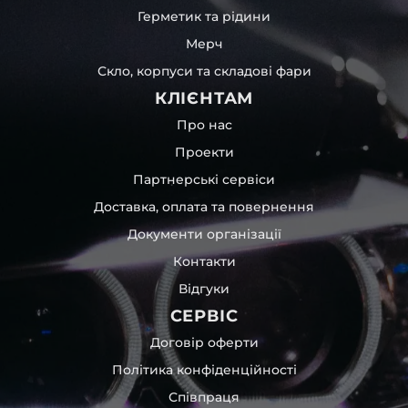
Герметик та рідини
Мерч
Скло, корпуси та складові фари
КЛІЄНТАМ
Про нас
Проекти
Партнерські сервіси
Доставка, оплата та повернення
Документи організації
Контакти
Відгуки
СЕРВІС
Договір оферти
Політика конфіденційності
Співпраця