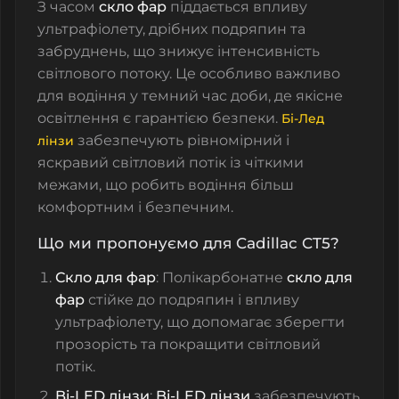
З часом
скло фар
піддається впливу
ультрафіолету, дрібних подряпин та
забруднень, що знижує інтенсивність
світлового потоку. Це особливо важливо
для водіння у темний час доби, де якісне
освітлення є гарантією безпеки.
Бі-Лед
забезпечують рівномірний і
лінзи
яскравий світловий потік із чіткими
межами, що робить водіння більш
комфортним і безпечним.
Що ми пропонуємо для Cadillac CT5?
Скло для фар
: Полікарбонатне
скло для
фар
стійке до подряпин і впливу
ультрафіолету, що допомагає зберегти
прозорість та покращити світловий
потік.
Bi-LED лінзи
:
Bi-LED лінзи
забезпечують