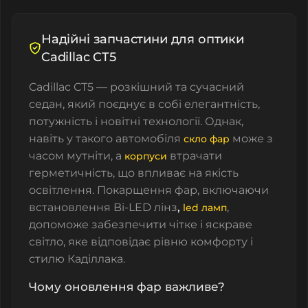
Надійні запчастини для оптики
Cadillac CT5
Cadillac CT5 — розкішний та сучасний
седан, який поєднує в собі елегантність,
потужність і новітні технології. Однак,
навіть у такого автомобіля
може з
скло фар
часом мутніти, а
втрачати
корпуси
герметичність, що впливає на якість
освітлення. Покарщення фар, включаючи
встановлення
Bi-LED лінз
,
,
led ламп
допоможе забезпечити чітке і яскраве
світло, яке відповідає рівню комфорту і
стилю Каділлака.
Чому оновлення фар важливе?