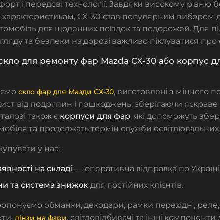
форт і передові технології. Завдяки високому рівню б
характеристикам, CX-30 став популярним вибором дл
томобіль для щоденних поїздок та подорожей. Для п
гляду та безпеки на дорозі важливо піклуватися про 
скло для ремонту фар Mazda CX-30 або корпус д
уємо
, виготовлені з міцного п
скло фар для Мазди СХ-30
хист від подряпин і пошкоджень, зберігаючи яскраве т
талозі також є
корпуси для фар
, які допоможуть збе
мобіля та продовжать термін служби освітлювальних 
купувати у нас:
аявності на складі
— оперативна відправка по Україні
ни та система знижок
для постійних клієнтів.
ропонуємо
обманки, декодери, рамки перехідні, реле,
кти
,
,
світловідбивачі
та інші компоненти 
лінзи на фари