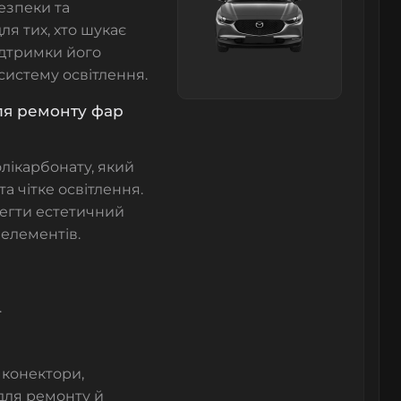
езпеки та
я тих, хто шукає
ідтримки його
систему освітлення.
ля ремонту фар
олікарбонату, який
а чітке освітлення.
регти естетичний
елементів.
.
 конектори,
для ремонту й