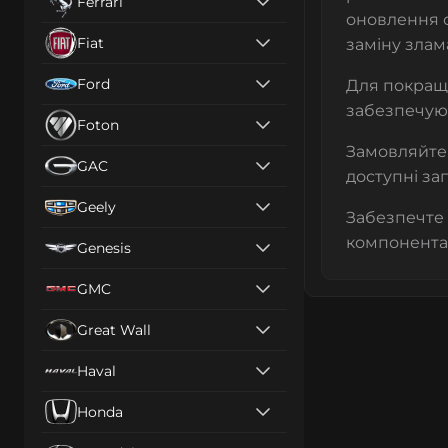
Ferrari
оновлення о
Fiat
заміну злам
Ford
Для покращ
забезпечуют
Foton
Замовляйте
GAC
доступні за
Geely
Забезпечте 
компонента
Genesis
GMC
Great Wall
Haval
Honda