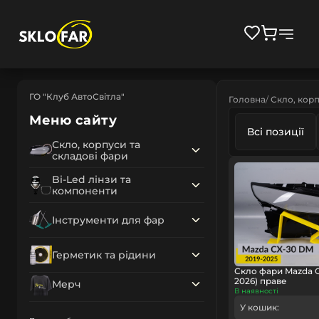
ГО "Клуб АвтоСвітла"
Головна
Скло, корп
Меню сайту
Всі позиції
Скло, корпуси та
складові фари
Bi-Led лінзи та
компоненти
Інструменти для фар
Герметик та рідини
Скло фари Mazda C
2026) праве
Мерч
В наявності
У кошик: