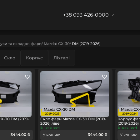
+38 093 426-0000
уси та складові фари
Mazda
CX-30
DM (2019-2026)
Скло
Корпус
Ліхтарі
X-30 DM (2019-
Скло фари Mazda CX-30 DM (2019-
Корпус фа
2026) ліве
(2019-2026)
В наявності
В наявності
3444.00 ₴
3444.00 ₴
У кошик:
У кошик: