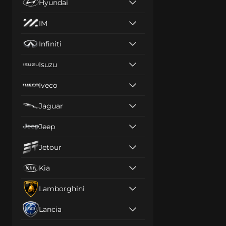
Hyundai
IM
Infiniti
Isuzu
Iveco
Jaguar
Jeep
Jetour
Kia
Lamborghini
Lancia