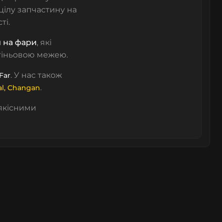
ілу запчастину на
ті.
и на фари
, які
-тіньовою межею.
. У нас також
Far
.
al
,
Changan
якісними