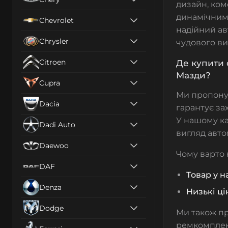
дизайн, ком
динамічним 
Chevrolet
надійний ав
Chrysler
чудового ви
Citroen
Де купити 
Мазди?
Cupra
Ми пропон
Dacia
гарантує за
У нашому ка
Dadi Auto
вигляд авто
Daewoo
Чому варто 
DAF
Товар у н
Denza
Низькі ці
Dodge
Ми також п
ремкомпле