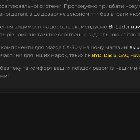
світлювальної системи.
Пропонуємо придбати нову ц
аної деталі
, а це дозволяє зекономити без втрати якос
ення видимості на дорозі рекомендуємо
Bi-Led лінз
ь рівномірне та чітке освітлення з ідеальною світло
 компоненти для Mazda CX-30 у нашому магазині
Sklo
пчастини для інших марок, таких як
,
,
,
BYD
Dacia
GAC
Hav
безпеку та комфорт ваших поїздок разом із нашими 
ми!