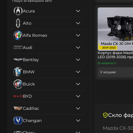
Пошук за брендами авто
Acura
Aito
Alfa Romeo
Audi
Корпус фари Mazda
LED (2019-2026) пр
Bentley
В наявності
BMW
У кошик:
Buick
BYD
Cadillac
Скло фар
Changan
Mazda CX-30
Chery