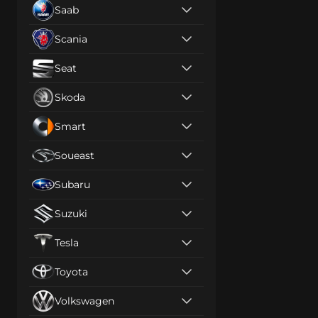
Saab
Scania
Seat
Skoda
Smart
Soueast
Subaru
Suzuki
Tesla
Toyota
Volkswagen