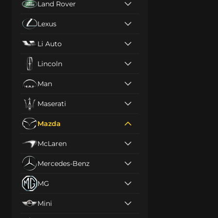
Land Rover
Lexus
Li Auto
Lincoln
Man
Maserati
Mazda
McLaren
Mercedes-Benz
MG
Mini