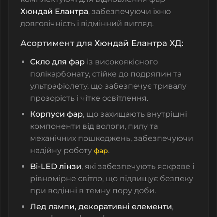
Хюндай Елантра
, забезпечуючи їхню
довговічність і відмінний вигляд.
Асортимент для
Хюндай Елантра
ХД:
Скло для фар
із високоякісного
полікарбонату, стійке до подряпин та
ультрафіолету, що забезпечує тривалу
прозорість і чітке освітлення.
Корпуси фар
, що захищають внутрішні
компоненти від вологи, пилу та
механічних пошкоджень, забезпечуючи
надійну роботу
.
фар
Bi-LED лінзи
, які забезпечують яскраве і
рівномірне світло, що підвищує безпеку
при водінні в темну пору доби.
Лед лампи, декоративні елементи
,