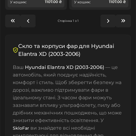
1107.00 ₴
1107.00 ₴
У кошик:
У кошик:
Сторінка 1 з 1
Скло та корпуси фар для Hyundai
Elantra XD (2003-2006)
Ваш
Hyundai Elantra XD (2003-2006)
— це
автомобіль, який поєднує надійність,
комфорт і стиль. Щоб зберегти безпеку на
дорозі, важливо підтримувати фари в
ідеальному стані. З часом фари можуть
зазнавати впливу ультрафіолету, пилу або
дрібних механічних пошкоджень, що може
знизити ефективність освітлення. У
ви знайдете всі необхідні
SkloFar
комплектуючі для відновлення фар