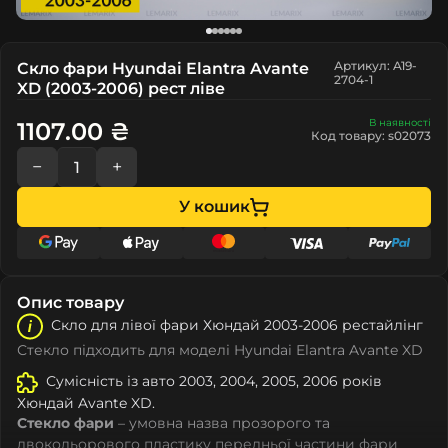
Артикул: A19-
Скло фари Hyundai Elantra Avante
2704-1
XD (2003-2006) рест ліве
В наявності
1107.00 ₴
Код товару: s02073
−
+
У кошик
Опис товару
Скло для лівої фари Хюндай 2003-2006 рестайлінг
Стекло підходить для моделі Hyundai Elantra Avante XD
Сумісність із авто 2003, 2004, 2005, 2006 років
Хюндай Avante XD.
Стекло фари
– умовна назва прозорого та
двокольорового пластику передньої частини фари