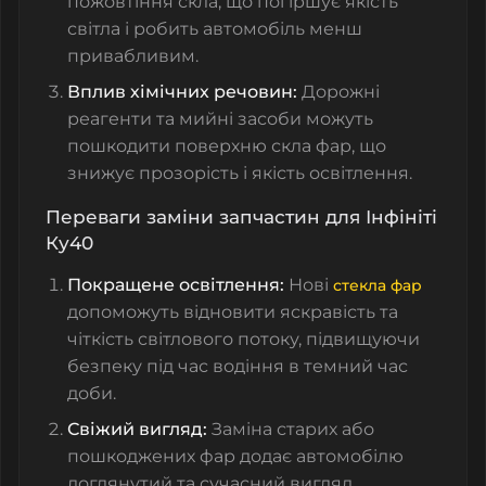
пожовтіння скла, що погіршує якість
світла і робить автомобіль менш
привабливим.
Вплив хімічних речовин:
Дорожні
реагенти та мийні засоби можуть
пошкодити поверхню скла фар, що
знижує прозорість і якість освітлення.
Переваги заміни запчастин для Інфініті
Ку40
Покращене освітлення:
Нові
стекла фар
допоможуть відновити яскравість та
чіткість світлового потоку, підвищуючи
безпеку під час водіння в темний час
доби.
Свіжий вигляд:
Заміна старих або
пошкоджених фар додає автомобілю
доглянутий та сучасний вигляд,