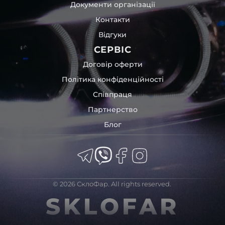
Документи організації
Контакти
Відгуки
СЕРВІС
Договір оферти
Політика конфіденційності
Співпраця
Партнерство
Блог
© 2026 СклоФар. All rights reserved.
SKLOFAR