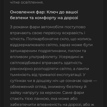
чітке освітлення.
Оновлення фар: Ключ до вашої
безпеки та комфорту на дорозі
З роками фари автомобіля поступово
втрачають свою первісну яскравість і
чіткість. Полікарбонатне скло, що колись
віддзеркалювало світло, зараз може бути
затьмареним подряпинами, пилом та
впливом ультрафіолету. Усередині ж
світловідбивачі втрачають здатність
рівномірно розподіляти світло, а лампи
тьмяніють від тривалої експлуатації. У
сутінках чи в дощову ніч це означає одне —
обмежений огляд, знижену безпеку й
зайву напругу за кермом. Саме фари
стають тією ланкою, яка може або
забезпечити впевненість на дорозі, або ж