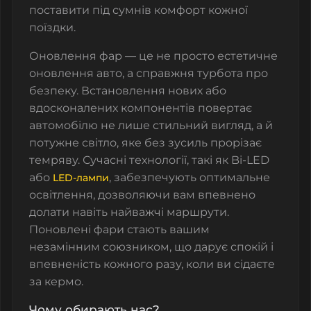
поставити під сумнів комфорт кожної
поїздки.
Оновлення фар — це не просто естетичне
оновлення авто, а справжня турбота про
безпеку. Встановлення нових або
вдосконалених компонентів повертає
автомобілю не лише стильний вигляд, а й
потужне світло, яке без зусиль прорізає
темряву. Сучасні технології, такі як Bi-LED
або
, забезпечують оптимальне
LED-лампи
освітлення, дозволяючи вам впевнено
долати навіть найважчі маршрути.
Поновлені фари стають вашим
незамінним союзником, що дарує спокій і
впевненість кожного разу, коли ви сідаєте
за кермо.
Чому обирають нас?