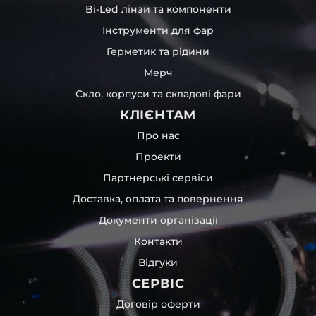
Bi-Led лінзи та компоненти
Інструменти для фар
Герметик та рідини
Мерч
Скло, корпуси та складові фари
КЛІЄНТАМ
Про нас
Проекти
Партнерські сервіси
Доставка, оплата та повернення
Документи організації
Контакти
Відгуки
СЕРВІС
Договір оферти