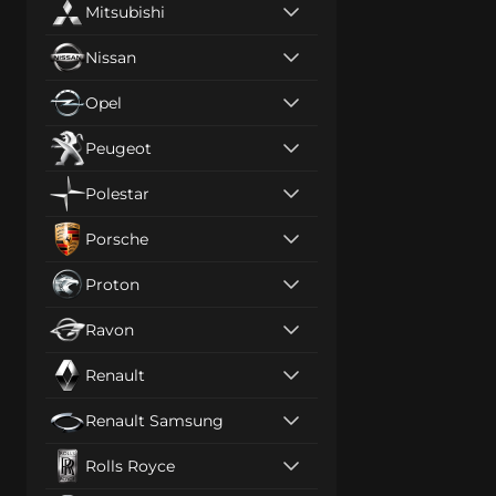
Mitsubishi
Nissan
Opel
Peugeot
Polestar
Porsche
Proton
Ravon
Renault
Renault Samsung
Rolls Royce