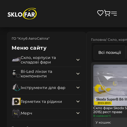
ГО "Клуб АвтоСвітла"
Головна
Скло, корп
Меню сайту
Всі позиції
Скло, корпуси та
складові фари
Bi-Led лінзи та
компоненти
Інструменти для фар
Герметик та рідини
Скло фари Skoda S
2015) рест праве
Мерч
В наявності
У кошик: