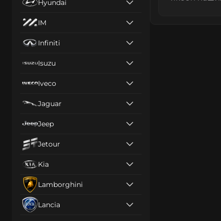
Hyundai
IM
Infiniti
Isuzu
Iveco
Jaguar
Jeep
Jetour
Kia
Lamborghini
Lancia