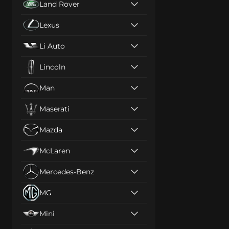
Land Rover
Lexus
Li Auto
Lincoln
Man
Maserati
Mazda
McLaren
Mercedes-Benz
MG
Mini