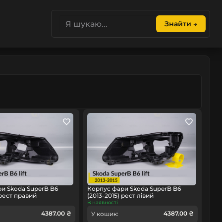
Знайти →
и Skoda SuperB B6
Корпус фари Skoda SuperB B6
 рест правий
(2013-2015) рест лівий
В наявності
4387.00 ₴
4387.00 ₴
У кошик: