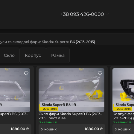
+38 093 426-0000
уси та складові фари
Skoda
Superb
B6 (2013-2015)
Скло
Корпус
Рамка
uperB B6 (2013-
Скло фари Skoda SuperB B6 (2013-
Корпус фар
2015) рест ліве
(2013-2015)
В наявності
В наявності
1886.00 ₴
1886.00 ₴
У кошик:
У кошик: