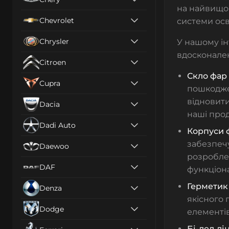
на найвищом
Chevrolet
системи осв
Chrysler
У нашому ін
вдосконале
Citroen
Скло фар
Cupra
пошкодже
відновити
Dacia
наші про
Dadi Auto
Корпуси 
забезпечу
Daewoo
розроблен
DAF
функціона
Герметик
Denza
якісного
Dodge
елементів 
Бі-лед лі