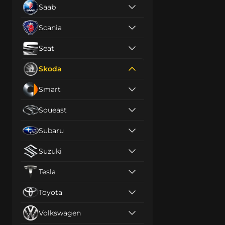
Saab
Scania
Seat
Skoda
Smart
Soueast
Subaru
Suzuki
Tesla
Toyota
Volkswagen