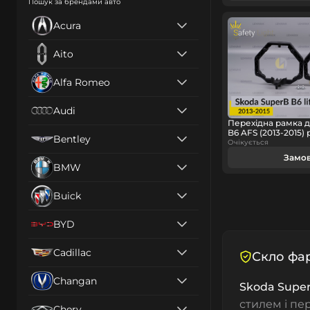
Пошук за брендами авто
Acura
Aito
Alfa Romeo
Audi
Перехідна рамка д
B6 AFS (2013-2015) 
Bentley
Очікується
Замо
BMW
Buick
BYD
Cadillac
Скло фар
Changan
Skoda Super
стилем і пе
Chery