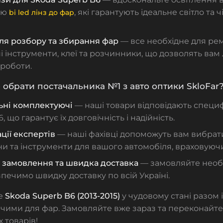
ою
, які гарантують ідеальне світло та ч
bi led лінз до фар
ля розбору та збирання фар
— все необхідне для ре
і інструменти, клеї та розчинники, що дозволять вам 
 роботи.
 обрати постачальника №1 з авто оптики SkloFar
ьні комплектуючі
— наші товари відповідають специ
 що гарантує їх довговічність і надійність.
ції експертів
— наші фахівці допоможуть вам вибрат
и та інструменти для вашого автомобіля, враховуючи 
ь замовлення та швидка доставка
— замовляйте необх
зпечимо швидку доставку по всій Україні.
е
Skoda Superb B6 (2013-2015)
у чудовому стані разом
ими для фар. Замовляйте вже зараз та переконайтес
 товарів!