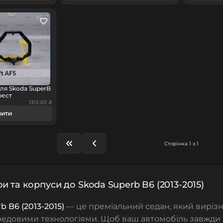
ля Skoda SuperB
рест
1312.00 ₴
вити
Сторінка 1 з 1
и та корпуси до Skoda Superb B6 (2013-2015)
b B6 (2013-2015)
— це преміальний седан, який виріз
редовими технологіями. Щоб ваш автомобіль завжди 