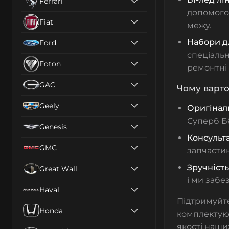
Ferrari
допомог
Fiat
межу.
Набори д
Ford
спеціальн
Foton
ремонтні
GAC
Чому варто
Geely
Оригінал
Суперб Б6,
Genesis
Консульта
GMC
запчастин
Зручніст
Great Wall
і ми забе
Haval
Підтримуйт
Honda
комплектуюч
якості наших