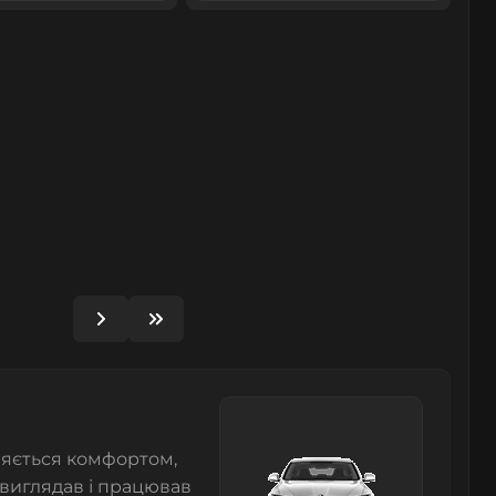
няється комфортом,
виглядав і працював