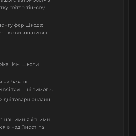
ітку світло-тіньову
монту фар Шкода:
легко виконати всі
?
фікаціям Шкоди
и найкращі
всі технічні вимоги.
ідні товари онлайн,
 із нашими якісними
я в надійності та