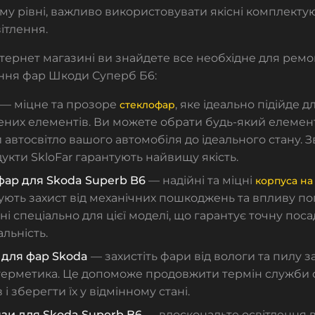
у рівні, важливо використовувати якісні комплектую
ітлення.
тернет магазині ви знайдете все необхідне для ремо
ння фар Шкоди Суперб Б
6
:
— міцне та прозоре
, яке ідеально підійде д
стеклофар
них елементів. Ви можете обрати будь-який елемент
 автосвітло вашого автомобіля до ідеального стану. З
дукти
SkloFar
гарантують найвищу якість.
фар для Skoda Superb B6
— надійні та міцні
корпуса на
ють захист від механічних пошкоджень та впливу по
і спеціально для цієї моделі, що гарантує точну поса
льність.
 для фар Skoda
— захистіть фари від вологи та пилу 
 герметика. Це допоможе продовжити термін служби 
і зберегти їх у відмінному стані.
нзи для Skoda Superb B6
— вдоскональте освітлення 