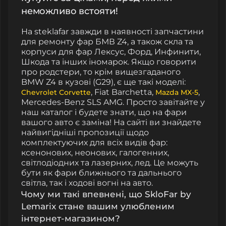
неможливо встояти!
На steklafar завжди в наявності запчастини
для ремонту фар БМВ Z4, а також скла та
корпуси для фар Лексус, Форд, Инфинити,
Шкода та інших іномарок. Якщо говорити
про родстери, то крім вищезгаданого
BMW Z4 в кузові (G29), є ще такі моделі:
, Fiat Barchetta,
,
Chevrolet Corvette
Mazda MX-5
Mercedes-Benz SLS AMG. Просто завітайте у
наш каталог і будете знати, що на фари
вашого авто є заміна! На сайті ви знайдете
найвигідніші пропозиції щодо
комплектуючих для всіх видів фар:
ксенонових, неонових, галогенних,
світлодіодних та лазерних, лед. Це можуть
бути як фари ближнього та дальнього
світла, так і ходові вогні на авто.
Чому ми такі впевнені, що SkloFar by
Lemarix стане вашим улюбленим
інтернет-магазином?