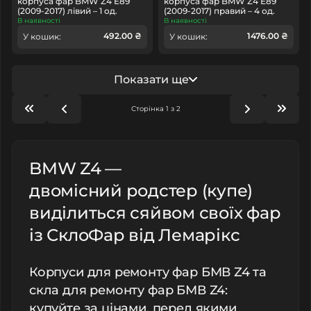
корпуса фар BMW Z4 E89
корпуса фар BMW Z4 E89
(2009-2017) лівий – 1 од.
(2009-2017) правий – 4 од.
В наявності
В наявності
492.00 ₴
1476.00 ₴
У кошик:
У кошик:
Показати ще
Сторінка 1 з 2
BMW Z4 —
двомісний родстер (купе)
виділиться сяйвом своїх фар
із СклоФар від Лемарікс
Корпуси для ремонту фар БМВ Z4 та
скла для ремонту фар БМВ Z4:
купуйте за цінами, перед якими