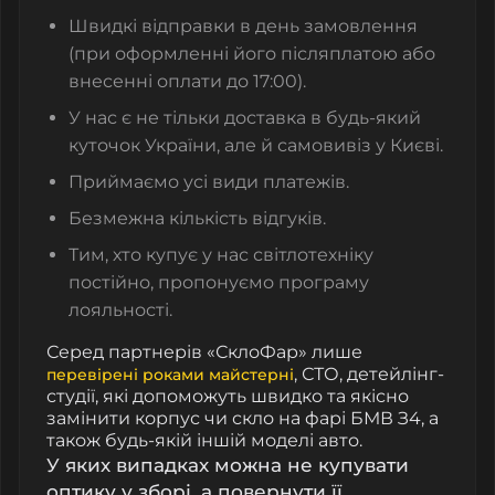
Швидкі відправки в день замовлення
(при оформленні його післяплатою або
внесенні оплати до 17:00).
У нас є не тільки доставка в будь-який
куточок України, але й самовивіз у Києві.
Приймаємо усі види платежів.
Безмежна кількість відгуків.
Тим, хто купує у нас світлотехніку
постійно, пропонуємо програму
лояльності.
Серед партнерів «СклоФар» лише
, СТО, детейлінг-
перевірені роками майстерні
студії, які допоможуть швидко та якісно
замінити корпус чи скло на фарі БМВ З4, а
також будь-якій іншій моделі авто.
У яких випадках можна не купувати
оптику у зборі, а повернути її