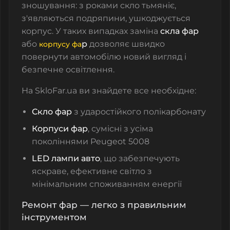
зношування: з роками скло тьмяніє,
з'являються подряпини, ушкоджується
корпус. У таких випадках заміна
скла фар
або
р
дозволяє швидко
корпусу фа
повернути автомобілю новий вигляд і
безпечне освітлення.
На
SkloFar.ua
ви знайдете все необхідне:
Скло фар
з ударостійкого полікарбонату
Корпуси фар
, сумісні з усіма
поколіннями Peugeot 5008
LED лампи авто
, що забезпечують
яскраве, ефективне світло з
мінімальним споживанням енергії
Ремонт фар — легко з правильним
інструментом