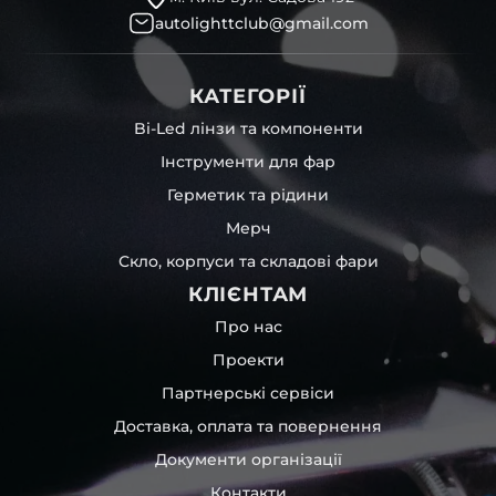
autolighttclub@gmail.com
КАТЕГОРІЇ
Bi-Led лінзи та компоненти
Інструменти для фар
Герметик та рідини
Мерч
Скло, корпуси та складові фари
КЛІЄНТАМ
Про нас
Проекти
Партнерські сервіси
Доставка, оплата та повернення
Документи організації
Контакти