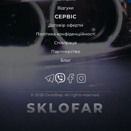
Відгуки
СЕРВІС
Договір оферти
Політика конфіденційності
Співпраця
Партнерство
Блог
© 2026 СклоФар. All rights reserved.
SKLOFAR