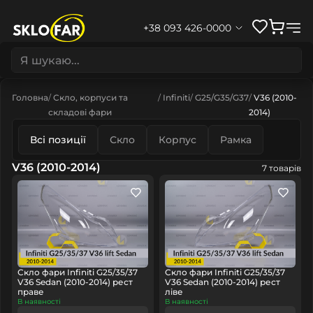
+38 093 426-0000
Головна
Скло, корпуси та
Infiniti
G25/G35/G37
V36 (2010-
складові фари
2014)
Всі позиції
Скло
Корпус
Рамка
V36 (2010-2014)
7 товарів
Скло фари Infiniti G25/35/37
Скло фари Infiniti G25/35/37
V36 Sedan (2010-2014) рест
V36 Sedan (2010-2014) рест
праве
ліве
В наявності
В наявності