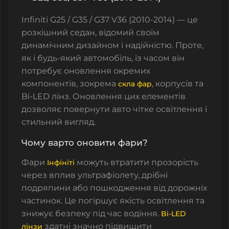
Infiniti G25 / G35 / G37 V36 (2010-2014) — це
розкішний седан, відомий своїм
динамічним дизайном і надійністю. Проте,
як і будь-який автомобіль, із часом він
потребує оновлення окремих
компонентів, зокрема
,
корпусів
та
скла фар
Bi-LED лінз
. Оновлення цих елементів
дозволяє повернути авто чітке освітлення і
стильний вигляд.
Чому варто оновити фари?
Фари
можуть втратити прозорість
Інфініті
через вплив ультрафіолету, дрібні
подряпини або пошкодження від дорожніх
частинок. Це погіршує якість освітлення та
знижує безпеку під час водіння.
Bi-LED
здатні значно підвищити
лінзи