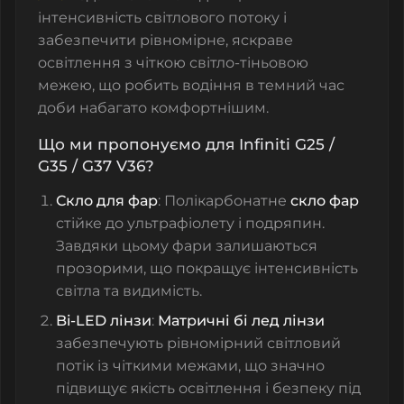
інтенсивність світлового потоку і
забезпечити рівномірне, яскраве
освітлення з чіткою світло-тіньовою
межею, що робить водіння в темний час
доби набагато комфортнішим.
Що ми пропонуємо для Infiniti G25 /
G35 / G37 V36?
Скло для фар
: Полікарбонатне
скло фар
стійке до ультрафіолету і подряпин.
Завдяки цьому фари залишаються
прозорими, що покращує інтенсивність
світла та видимість.
Bi-LED лінзи
:
Матричні бі лед лінзи
забезпечують рівномірний світловий
потік із чіткими межами, що значно
підвищує якість освітлення і безпеку під