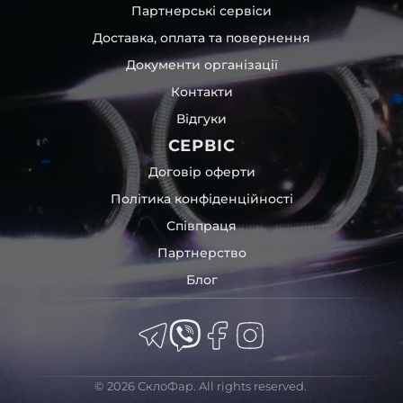
Партнерські сервіси
Доставка, оплата та повернення
Документи організації
Контакти
Відгуки
СЕРВІС
Договір оферти
Політика конфіденційності
Співпраця
Партнерство
Блог
© 2026 СклоФар. All rights reserved.