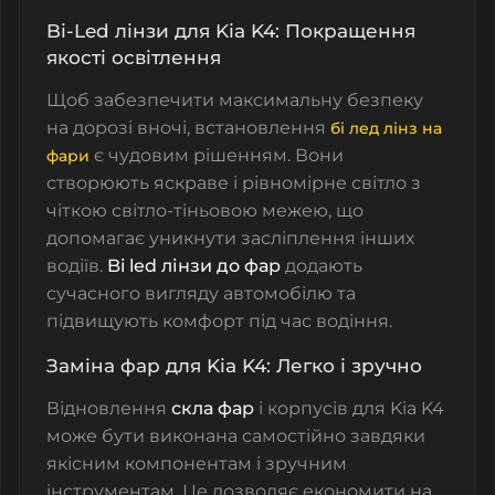
Bi-Led лінзи для Kia K4: Покращення
якості освітлення
Щоб забезпечити максимальну безпеку
на дорозі вночі, встановлення
бі лед лінз на
є чудовим рішенням. Вони
фари
створюють яскраве і рівномірне світло з
чіткою світло-тіньовою межею, що
допомагає уникнути засліплення інших
водіїв.
Bi led лінзи до фар
додають
сучасного вигляду автомобілю та
підвищують комфорт під час водіння.
Заміна фар для Kia K4: Легко і зручно
Відновлення
скла фар
і корпусів для Kia K4
може бути виконана самостійно завдяки
якісним компонентам і зручним
інструментам. Це дозволяє економити на