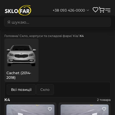
+38 093 426-0000
Головна
Скло, корпуси та складові фари
Kia
K4
Cachet (2014-
2018)
Всі позиції
Скло
K4
2 товара