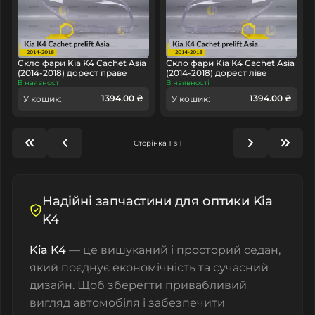
Скло фари Kia K4 Cachet Asia
Скло фари Kia K4 Cachet Asia
(2014-2018) дорест праве
(2014-2018) дорест ліве
В наявності
В наявності
1394.00 ₴
1394.00 ₴
У кошик:
У кошик:
Сторінка 1 з 1
Надійні запчастини для оптики Kia
K4
Kia K4
— це вишуканий і просторий седан,
який поєднує економічність та сучасний
дизайн. Щоб зберегти привабливий
вигляд автомобіля і забезпечити