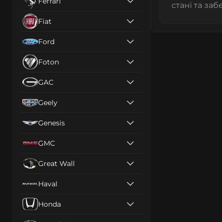
Ferrari
стані та за
Fiat
Ford
Foton
GAC
Geely
Genesis
GMC
Great Wall
Haval
Honda