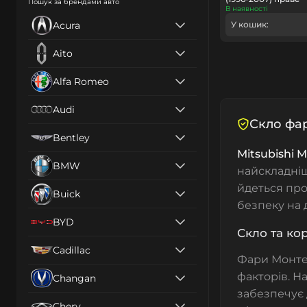
Пошук за брендами авто
В наявності
Acura
У кошик:
Aito
Alfa Romeo
Audi
Скло фар
Bentley
Mitsubishi 
BMW
найскладніші
йдеться про
Buick
безпеку на 
BYD
Скло та ко
Cadillac
Фари Монтер
факторів.
На
Changan
забезпечує 
Chery