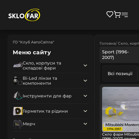
ГО "Клуб АвтоСвітла"
Головна
Скло, корп
Меню сайту
Sport (1996-
2007)
Скло, корпуси та
складові фари
Всі позиції
Bi-Led лінзи та
компоненти
Інструменти для фар
Герметик та рідини
Мерч
Скло фари Mitsubis
(1996-2007) праве