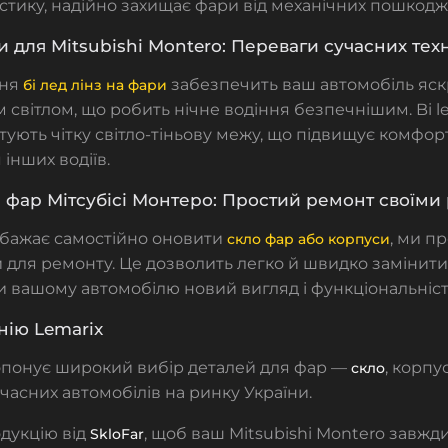
стику, надійно захищає фари від механічних пошкодж
зи для Mitsubishi Montero: Переваги сучасних тех
ння
забезпечить ваш автомобіль яск
бі лед лінз на фари
 світлом, що робить нічне водіння безпечнішим.
Bi 
тують чітку світло-тіньову межу, що підвищує комфор
інших водіїв.
фар Мітсубісі Монтеро: Простий ремонт своїми
о бажає самостійно оновити
, ми п
скло фар або корпуси
 для ремонту. Це дозволить легко й швидко замінити 
 вашому автомобілю новий вигляд і функціональніст
нію Lemarix
понує широкий вибір деталей для фар —
, корпу
скло
учасних автомобілів на ринку України.
дукцію від
, щоб ваш Mitsubishi Montero завжд
SkloFar