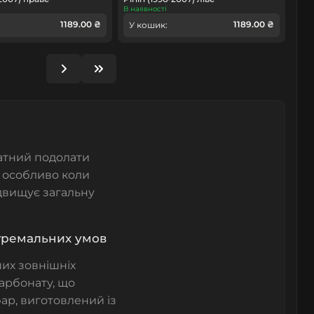
В наявності
1189.00 ₴
1189.00 ₴
У кошик:
атний подолати
у, особливо коли
ідвищує загальну
кстремальних умов
их зовнішніх
карбонату
, що
фар
, виготовлений із