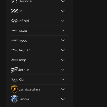
Hyundai
IM
Infiniti
Isuzu
Iveco
Jaguar
Jeep
Jetour
Kia
Lamborghini
Lancia