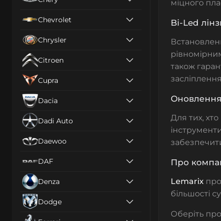
міцного пла
Chevrolet
Bi-Led лін
Chrysler
Встановле
рівномірним
Citroen
також гаран
засліплення 
Cupra
Оновлення 
Dacia
Для тих, хт
Dadi Auto
інструменти
Daewoo
забезпечити
DAF
Про компа
Lemarix
про
Denza
більшості с
Dodge
Оберіть про