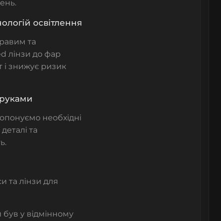
ень.
нологій освітлення
равим та
led лінзи до фар
т і знижує ризик
 руками
ропонуємо необхідні
деталі та
ь.
си та лінзи для
и був у відмінному