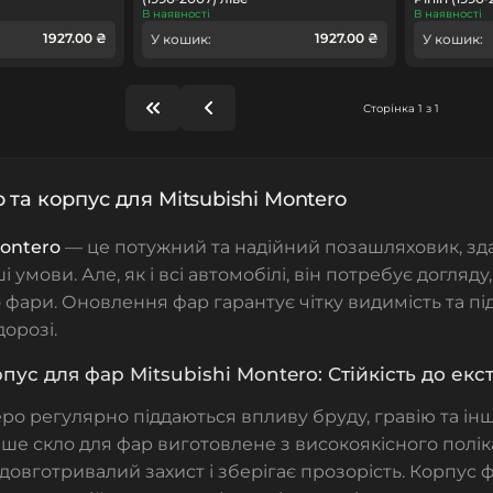
В наявності
В наявності
1927.00 ₴
1927.00 ₴
У кошик:
У кошик:
Сторінка 1 з 1
 та корпус для Mitsubishi Montero
Montero
— це потужний та надійний позашляховик, зд
 умови. Але, як і всі автомобілі, він потребує догляд
 фари. Оновлення фар гарантує чітку видимість та п
дорозі.
рпус для фар Mitsubishi Montero: Стійкість до е
о регулярно піддаються впливу бруду, гравію та інш
ше скло для фар виготовлене з високоякісного полі
довготривалий захист і зберігає прозорість.
Корпус 