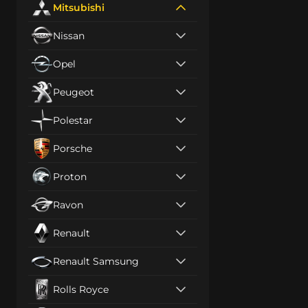
Mitsubishi
Nissan
Opel
Peugeot
Polestar
Porsche
Proton
Ravon
Renault
Renault Samsung
Rolls Royce