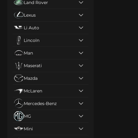
Land Rover
Lexus
Li Auto
Lincoln
Man
Maserati
Mazda
McLaren
Mercedes-Benz
MG
Mini