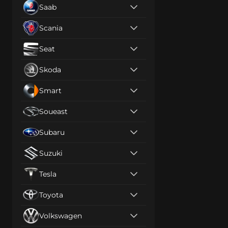
Saab
Scania
Seat
Skoda
Smart
Soueast
Subaru
Suzuki
Tesla
Toyota
Volkswagen