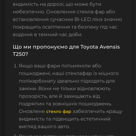
видимість на дорозі, що може бути
небезпечно. Оновлення
стекла фар
або
встановлення сучасних
Bi-LED лінз
значно
покращить освітлення та безпеку під час
водіння в темний час доби.
Що ми пропонуємо для Toyota Avensis
T250?
Якщо ваші фари потьмяніли або
пошкоджені, наші
стеклафар
із міцного
полікарбонату ідеально підходять для
заміни. Вони не тільки відновлюють
прозорість, але й захищають від
подряпин та зовнішніх пошкоджень.
Оновлене
забезпечить кращу
стекло фар
видимість та підвищить естетичний
вигляд вашого авто.