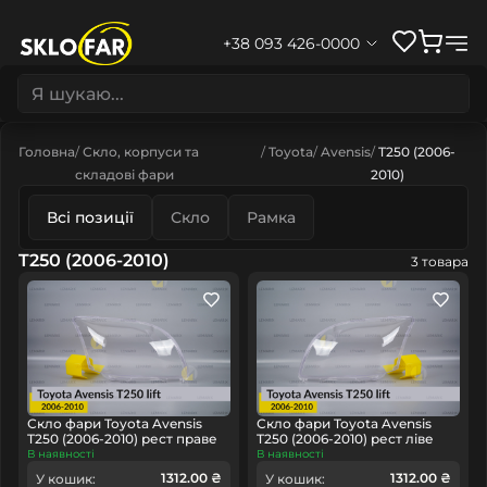
+38 093 426-0000
Головна
Скло, корпуси та
Toyota
Avensis
T250 (2006-
складові фари
2010)
Всі позиції
Скло
Рамка
T250 (2006-2010)
3 товара
Скло фари Toyota Avensis
Скло фари Toyota Avensis
T250 (2006-2010) рест праве
T250 (2006-2010) рест ліве
В наявності
В наявності
1312.00 ₴
1312.00 ₴
У кошик:
У кошик: