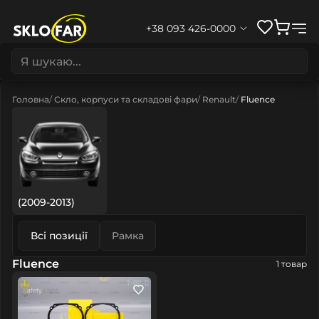
+38 093 426-0000
Головна
Скло, корпуси та складові фари
Renault
Fluence
(2009-2013)
Всі позиції
Рамка
Fluence
1 товар