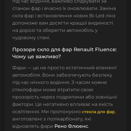
під час водіння, важливо слідкувати за
станом фар і вчасно їх оновлювати. Заміна
скла фар і встановлення нових Bi-Led лінз
допоможе вам досягти кращої видимості
на дорозі та зберегти автомобіль у
чудовому стані.
Прозоре скло для фар Renault Fluence:
Чому це важливо?
Фари — це не просто естетичний елемент
автомобіля. Вони забезпечують безпеку
під час нічного водіння. З часом кожне
стеклофари
може втратити свою
прозорість через подряпини або зовнішні
фактори. Це негативно впливає на якість
освітлення. Ми пропонуємо
,
стекла для фар
виготовлені з полікарбонату, які
відновлять фари
Рено Флюенс
.