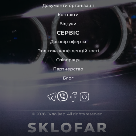
Документи організації
Контакти
Відгуки
СЕРВІС
Договір оферти
Політика конфіденційності
Співпраця
Партнерство
Блог
© 2026 СклоФар. All rights reserved.
SKLOFAR