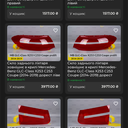
правий
лівий
В наявності
В наявності
1517.00 ₴
1517.00 ₴
У кошик:
У кошик:
Скло заднього ліхтаря
Скло заднього ліхтаря
зовнішнє в крилі Mercedes-
зовнішнє в крилі Mercedes-
Benz GLC-Class X253 C253
Benz GLC-Class X253 C253
Coupe (2014-2019) дорест ліве
Coupe (2014-2019) дорест
праве
В наявності
В наявності
3977.00 ₴
3977.00 ₴
У кошик:
У кошик: