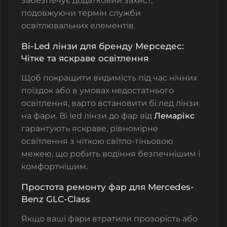
забезпечує додатковий захист,
подовжуючи термін служби
освітлювальних елементів.
Bi-Led лінзи для бренду Мерседес:
Чітке та яскраве освітлення
Щоб покращити видимість під час нічних
поїздок або в умовах недостатнього
освітлення, варто встановити
бі лед лінзи
на фари
.
Bi led лінзи до фар від
Лемарікс
гарантують яскраве, рівномірне
освітлення з чіткою світло-тіньовою
межею, що робить водіння безпечнішим і
комфортнішим.
Простота ремонту фар для Mercedes-
Benz GLC-Class
Якщо ваші фари втратили прозорість або