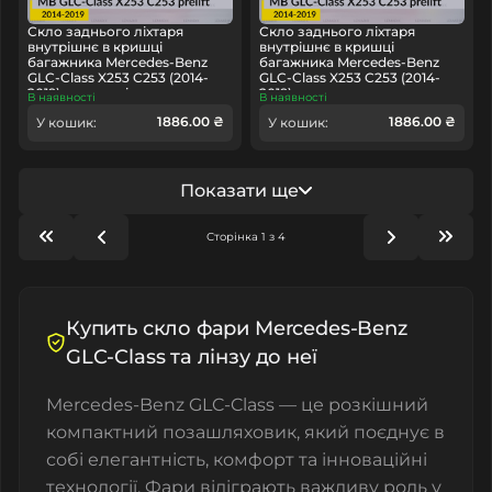
Скло заднього ліхтаря
Скло заднього ліхтаря
внутрішнє в кришці
внутрішнє в кришці
багажника Mercedes-Benz
багажника Mercedes-Benz
GLC-Class X253 C253 (2014-
GLC-Class X253 C253 (2014-
2019) дорест ліве
2019) дорест праве
В наявності
В наявності
1886.00 ₴
1886.00 ₴
У кошик:
У кошик:
Показати ще
Сторінка 1 з 4
Купить скло фари Mercedes-Benz
GLC-Class та лінзу до неї
Mercedes-Benz GLC-Class — це розкішний
компактний позашляховик, який поєднує в
собі елегантність, комфорт та інноваційні
технології. Фари відіграють важливу роль у