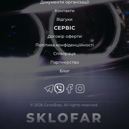
Документи організації
Контакти
Відгуки
СЕРВІС
Договір оферти
Політика конфіденційності
Співпраця
Партнерство
Блог
© 2026 СклоФар. All rights reserved.
SKLOFAR