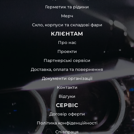
Герметик та рідини
Мерч
Скло, корпуси та складові фари
КЛІЄНТАМ
Про нас
Проекти
Партнерські сервіси
Доставка, оплата та повернення
Документи організації
Контакти
Відгуки
СЕРВІС
Договір оферти
Політика конфіденційності
Співпраця