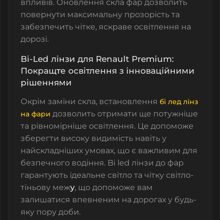
впливів. Оновлення скла фар дозволить
повернути максимальну прозорість та
забезпечить чітке, яскраве освітлення на
дорозі.
Bi-Led лінзи для Renault Premium:
Покращте освітлення з інноваційними
рішеннями
Окрім заміни скла, встановлення
бі лед лінз
дозволить отримати ще потужніше
на фари
та рівномірніше освітлення. Це допоможе
зберегти високу видимість навіть у
найскладніших умовах, що є важливим для
безпечного водіння.
Bi led лінзи до фар
гарантують ідеальне світло та чітку світло-
тіньову меж
у
, що допоможе вам
залишатися впевненим на дорогах у будь-
яку пору доби.