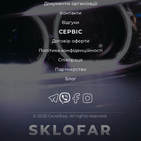
Документи організації
Контакти
Відгуки
СЕРВІС
Договір оферти
Політика конфіденційності
Співпраця
Партнерство
Блог
© 2026 СклоФар. All rights reserved.
SKLOFAR