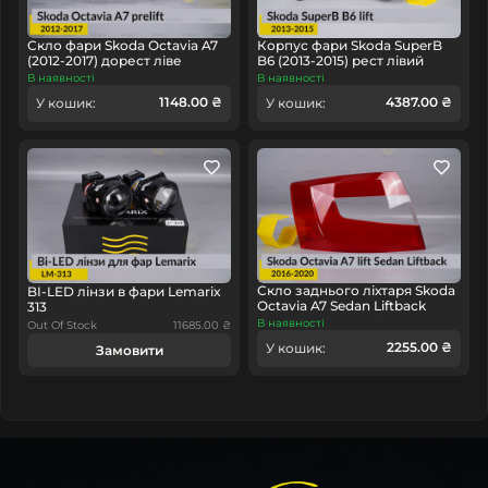
заміни ДХО прямо на
СклоФар
. Якщо вам потрібна
допомога у встановленні лінз, світловодів пропонуємо
Скло фари Skoda Octavia A7
Корпус фари Skoda SuperB
наших
партнерів
.
(2012-2017) дорест ліве
B6 (2013-2015) рест лівий
В наявності
В наявності
1148.00 ₴
4387.00 ₴
У кошик:
У кошик:
Скло заднього ліхтаря Skoda
BI-LED лінзи в фари Lemarix
Octavia A7 Sedan Liftback
313
(2016-2020) рест ліве
В наявності
Out Of Stock
11685.00 ₴
2255.00 ₴
У кошик:
Замовити