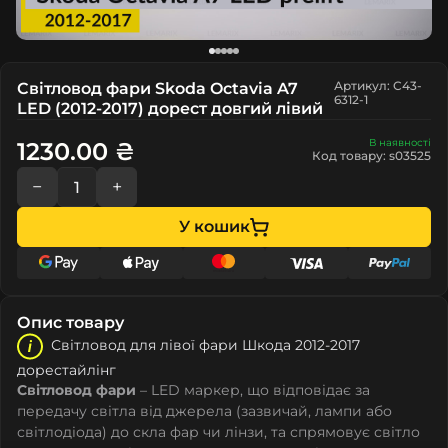
Артикул: C43-
Світловод фари Skoda Octavia A7
6312-1
LED (2012-2017) дорест довгий лівий
В наявності
1230.00 ₴
Код товару: s03525
−
+
У кошик
Опис товару
Світловод для лівої фари Шкода 2012-2017
дорестайлінг
Світловод фари
– LED маркер, що відповідає за
передачу світла від джерела (зазвичай, лампи або
світлодіода) до скла фар чи лінзи, та спрямовує світло