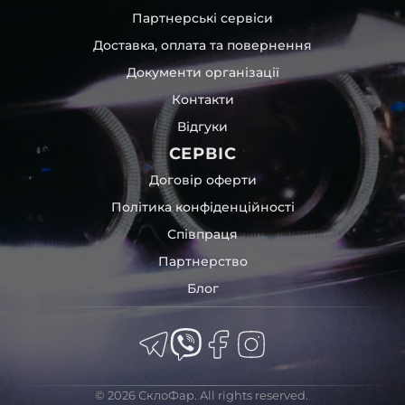
Партнерські сервіси
Доставка, оплата та повернення
Документи організації
Контакти
Відгуки
СЕРВІС
Договір оферти
Політика конфіденційності
Співпраця
Партнерство
Блог
© 2026 СклоФар. All rights reserved.