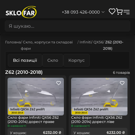
+38 093 426-0000
Головна
Скло, корпуси та складові
Infiniti
QX56
Z62 (2010-
фари
2018)
Всі позиції
Скло
Корпус
Z62 (2010-2018)
6 товарів
Скло фари Infiniti QX56 Z62
Скло фари Infiniti QX56 Z62
(2010-2014) дорест праве
(2010-2014) дорест ліве
В наявності
В наявності
6232.00 ₴
6232.00 ₴
У кошик:
У кошик: