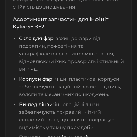
стійкість до зношування.
Асортимент запчастин для Інфініті
КуІкс56 З62:
Скло для фар
: захищає фари від
подряпин, пожовтіння та
ультрафіолетового випромінювання,
відновлюючи їхню прозорість і стильний
вигляд.
Корпуси фар
: міцні пластикові корпуси
забезпечують надійний захист від пилу,
вологи та механічних пошкоджень.
Би-лед лінзи
: інноваційні лінзи
забезпечують яскравий і чіткий
світловий потік, що значно покращує
видимість у темну пору доби.