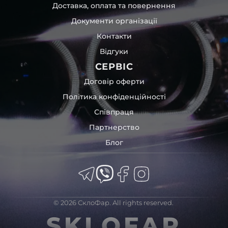
Доставка, оплата та повернення
Документи організації
Контакти
Відгуки
СЕРВІС
Договір оферти
Політика конфіденційності
Співпраця
Партнерство
Блог
© 2026 СклоФар. All rights reserved.
SKLOFAR