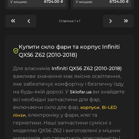
6724.00 ₴
6724.00 ₴
У кошик:
У кошик:
Сторінка 1 з 1
Купити скло фари та корпус Infiniti
QX56 Z62 (2010-2018)
Для власників
Infiniti QX56 Z62 (2010-2018)
важливе значення має якісне освітлення,
яке забезпечує комфортну і безпечну їзду
на будь-якій дорозі. У
ви знайдете
Sklofar.ua
всі необхідні запчастини для фар,
включаючи
скло для фар
,
,
корпуси
Bi-LED
, електроніку у фари, клеї
та
лінзи
герметики
. Наші запчастини сумісні з
моделлю QX56 Z62 і виготовлені з міцних
матеріалів, що гарантують довговічність і