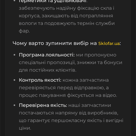
Герметики та ущільнювачі
:
забезпечують надійну фіксацію скла і
корпуса, захищають від потрапляння
вологи та подовжують термін служби
фар.
Чому варто зупинити вибір на
:
Sklofar.ua
Програма лояльності:
ми пропонуємо
спеціальні пропозиції, знижки та бонуси
для постійних клієнтів.
Контроль якості:
кожна запчастина
перевіряється перед відправкою, а
процес пакування фіксується на відео.
Перевірена якість:
наші запчастини
постачаються напряму від виробників,
що гарантує першокласну якість і вигідні
ціни.