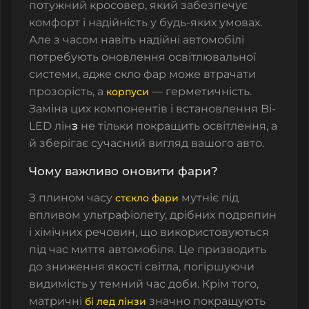
потужний кросовер, який забезпечує
комфорт і надійність у будь-яких умовах.
Але з часом навіть надійні автомобілі
потребують оновлення освітлювальної
системи, адже
скло фар
може втрачати
прозорість, а
— герметичність.
корпуси
Заміна цих компонентів і встановлення
Bi-
LED лін
з
не тільки покращить освітлення, а
й зберігає сучасний вигляд вашого авто.
Чому важливо оновити фари?
З плином часу
мутніє під
стєкло фари
впливом ультрафіолету, дрібних подряпин
і хімічних речовин, що використовуються
під час миття автомобіля. Це призводить
до зниження якості світла, погіршуючи
видимість у темний час доби. Крім того,
матричні
значно покращують
бі лед лінзи