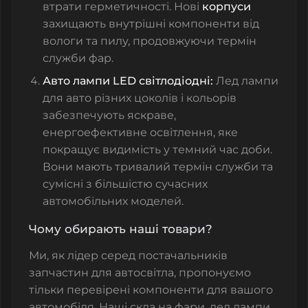
втрати герметичності. Нові
корпуси
захищають внутрішні компоненти від
вологи та пилу, продовжуючи термін
служби фар.
Авто лампи LED світлодіодні
:
Лед лампи
для авто різних цоколів і кольорів
забезпечують яскраве,
енергоефективне освітлення, яке
покращує видимість у темний час доби.
Вони мають тривалий термін служби та
сумісні з більшістю сучасних
автомобільних моделей.
Чому обирають наші товари?
Ми, як
лідер серед постачальників
запчастин для автосвітла
, пропонуємо
тільки перевірені компоненти для вашого
автомобіля. Наші
скла на фари
,
лед лампи
,