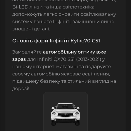
Bi-LED лінзи
та інша
світлотехніка
допоможуть легко оновити освітлювальну
систему вашого Інфініті, замінивши лише
зношені деталі.
Оновіть фари Інфініті КуІкс70 С51
Замовляйте
автомобільну оптику вже
зараз
для Infiniti QX70 S51 (2013-2021) у
нашому інтернет-магазині та подаруйте
своєму автомобілю яскраве освітлення,
підвищену безпеку та стильний вигляд на
дорозі!