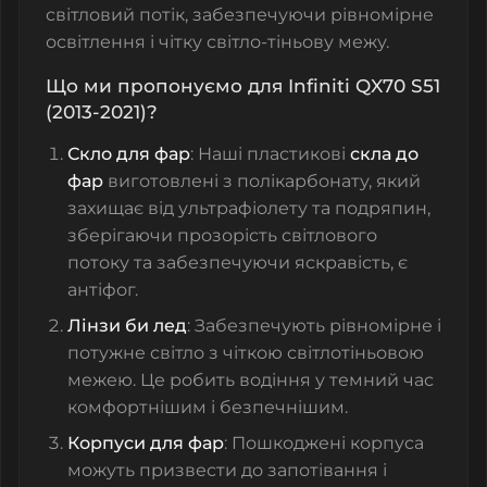
світловий потік, забезпечуючи рівномірне
освітлення і чітку світло-тіньову межу.
Що ми пропонуємо для Infiniti QX70 S51
(2013-2021)?
Скло для фар
: Наші пластикові
скла до
фар
виготовлені з полікарбонату, який
захищає від ультрафіолету та подряпин,
зберігаючи прозорість світлового
потоку та забезпечуючи яскравість, є
антіфог.
Лінзи би лед
: Забезпечують рівномірне і
потужне світло з чіткою світлотіньовою
межею. Це робить водіння у темний час
комфортнішим і безпечнішим.
Корпуси для фар
: Пошкоджені корпуса
можуть призвести до запотівання і