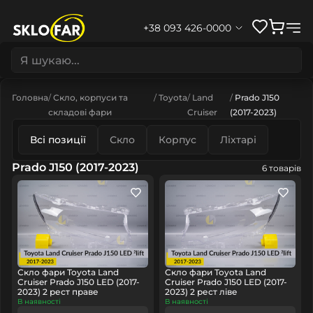
+38 093 426-0000
Головна
Скло, корпуси та
Toyota
Land
Prado J150
складові фари
Cruiser
(2017-2023)
Всі позиції
Скло
Корпус
Ліхтарі
Prado J150 (2017-2023)
6 товарів
Скло фари Toyota Land
Скло фари Toyota Land
Cruiser Prado J150 LED (2017-
Cruiser Prado J150 LED (2017-
2023) 2 рест праве
2023) 2 рест ліве
В наявності
В наявності