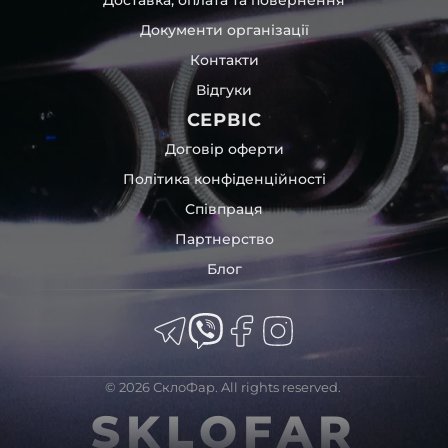
Документи організації
Контакти
Відгуки
СЕРВІС
Договір оферти
Політика конфіденційності
Співпраця
Партнерство
Блог
© 2026 СклоФар. All rights reserved.
SKLOFAR