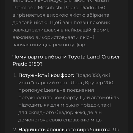
автомобільної індустрії, таких як Nissan
Patrol або Mitsubishi Pajero, Prado J150
вирізняється високою якістю збірки та
довговічністю. Щоб ваш позашляховик
завжди залишався в найкращій формі,
важливо використовувати якісні
запчастини для ремонту фар.
Чому варто вибрати Toyota Land Cruiser
Prado J150?
Потужність і комфорт:
Прадо 150, як і
його "старший брат" Ленд Крузер 200,
пропонує ідеальне поєднання
потужності та комфорту. Цей автомобіль
підходить як для міських поїздок, так і
для складного бездоріжжя, де він
демонструє свою справжню міць.
Надійність японського виробництва:
Як