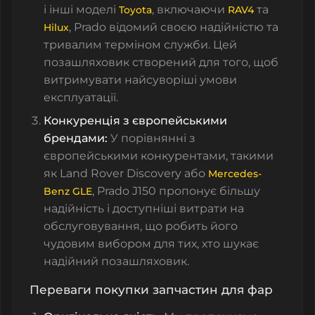
і інші моделі
, включаючи
та
Toyota
RAV4
, Prado відомий своєю надійністю та
Hilux
тривалим терміном служби. Цей
позашляховик створений для того, щоб
витримувати найсуворіші умови
експлуатації.
Конкуренція з європейськими
брендами:
У порівнянні з
європейськими конкурентами, такими
як Land Rover Discovery або
Mercedes-
, Prado J150 пропонує більшу
Benz GLE
надійність і доступніші витрати на
обслуговування, що робить його
чудовим вибором для тих, хто шукає
надійний позашляховик.
Переваги покупки запчастин для фар