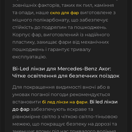
зовнішніх факторів, таких як пил, каміння
та опади,
наше
виготовлене з
скло для фар
міцного полікарбонату
, що забезпечує
стійкість до подряпин та пошкоджень.
Корпус фар
, виготовлений із надійного
пластику, захищає фари від механічних
пошкоджень і гарантує тривалу
експлуатацію.
Bi-Led лінзи для Mercedes-Benz Axor:
Чітке освітлення для безпечних поїздок
Для покращення видимості вночі або в
умовах поганої погоди рекомендується
встановити
.
Bi led лінзи
бі лед лінзи на фари
до фар
забезпечують яскраве та
рівномірне світло з чіткою світло-тіньовою
межею, що покращує безпеку на дорозі та
зменшує втому під час тривалого водіння.