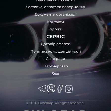
Доставка, оплата та повернення
Документи організації
Контакти
Відгуки
СЕРВІС
Договір оферти
Політика конфіденційності
Співпраця
Партнерство
Блог
© 2026 СклоФар. All rights reserved.