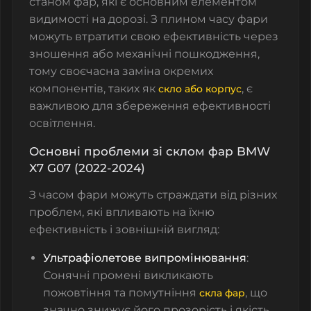
станом фар, які є основним елементом
видимості на дорозі. З плином часу фари
можуть втратити свою ефективність через
зношення або механічні пошкодження,
тому своєчасна заміна окремих
компонентів, таких як
, є
скло або корпус
важливою для збереження ефективності
освітлення.
Основні проблеми зі склом фар BMW
X7 G07 (2022-2024)
З часом фари можуть страждати від різних
проблем, які впливають на їхню
ефективність і зовнішній вигляд:
Ультрафіолетове випромінювання
:
Сонячні промені викликають
пожовтіння та помутніння
, що
скла фар
значно знижує його прозорість і якість