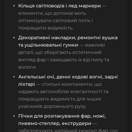
Кільця світловодів і лед маркери
—
елементи, що допомагають
оптимізувати світловий потік і
покращити видимість.
Декоративні накладки, ремонтні вушка
та ущільнювальні гумки
— важливі
деталі, що зберігають естетичний
вигляд фар і захищають їх від пилу та
вологи.
Ангельські очі, денні ходові вогні, задні
ліхтарі
— стильні компоненти, що
надають автомобілю елегантності та
покращують видимість для інших
учасників дорожнього руху.
Пічки для розпакування фар, ножі,
пневмо-степлер, екструдери
—
забезпечують надійний ремонт фар, що