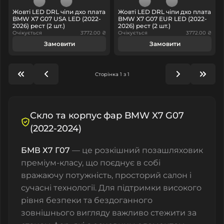
Жовті LED DRL чіпи дхо плата
Жовті LED DRL чіпи дхо плата
BMW X7 G07 USA LED (2022-
BMW X7 G07 EUR LED (2022-
2026) рест (2 шт.)
2026) рест (2 шт.)
Очікується
3772.00 ₴
Очікується
3772.00 ₴
Замовити
Замовити
Сторінка 1 з 1
Скло та корпус фар BMW X7 G07
(2022-2024)
БМВ Х7 Г07
— це розкішний позашляховик
преміум-класу, що поєднує в собі
вражаючу потужність, просторий салон і
сучасні технології. Для підтримки високого
рівня безпеки та бездоганного
зовнішнього вигляду важливо стежити за