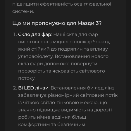
підвищити ефективність освітлювальної
системи.
Що ми пропонуємо для Мазди 3?
Скло для фар
: Наші
скла для фар
виготовлені з міцного полікарбонату,
який стійкий до подряпин та впливу
ультрафіолету. Встановлення нового
скла фари
допоможе повернути
прозорість та яскравість світлового
потоку.
Bi LED лінзи
: Встановлення
би лед лінз
забезпечує рівномірний світловий потік
із чіткою світло-тіньовою межею, що
значно підвищує видимість на дорозі і
робить нічне водіння більш
комфортним та безпечним.