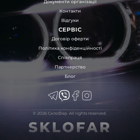
Документи організації
Контакти
Відгуки
СЕРВІС
Договір оферти
Політика конфіденційності
Співпраця
Партнерство
Блог
© 2026 СклоФар. All rights reserved.
SKLOFAR