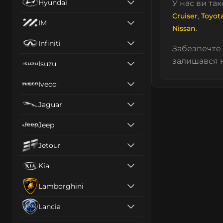
Hyundai
У нас ви та
,
Cruiser
Toyota
IM
.
Nissan
Infiniti
Забезпечте 
залишався н
Isuzu
Iveco
Jaguar
Jeep
Jetour
Kia
Lamborghini
Lancia