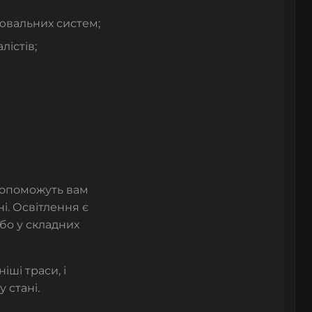
ювальних систем;
лістів;
допоможуть вам
і. Освітлення є
бо у складних
ші траси, і
 стані.