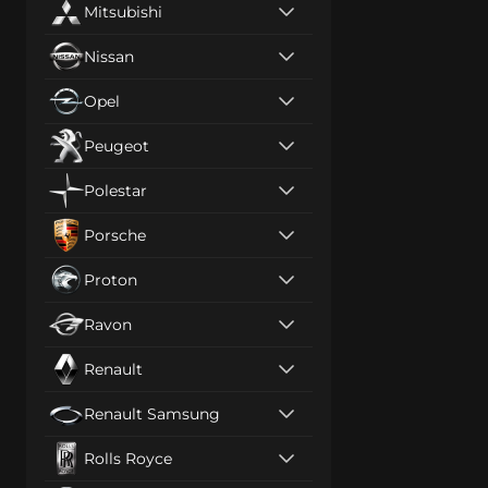
Mitsubishi
Nissan
Opel
Peugeot
Polestar
Porsche
Proton
Ravon
Renault
Renault Samsung
Rolls Royce