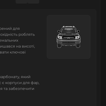
орений для
охідність роблять
ремальних
ишався на висоті,
вати ключові
карбонату, який
с є
корпуси для фар
,
я та забезпечити