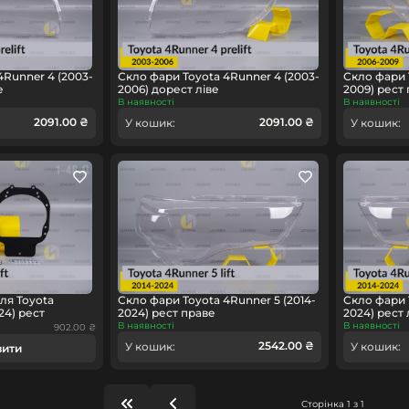
4Runner 4 (2003-
Скло фари Toyota 4Runner 4 (2003-
Скло фари 
е
2006) дорест ліве
2009) рест
В наявності
В наявності
2091.00 ₴
2091.00 ₴
У кошик:
У кошик:
ля Toyota
Скло фари Toyota 4Runner 5 (2014-
Скло фари 
24) рест
2024) рест праве
2024) рест 
В наявності
В наявності
902.00 ₴
2542.00 ₴
У кошик:
У кошик:
вити
Сторінка 1 з 1