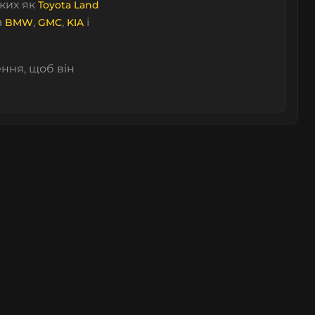
аких як
Toyota Land
а
,
,
і
BMW
GMC
KIA
ння, щоб він