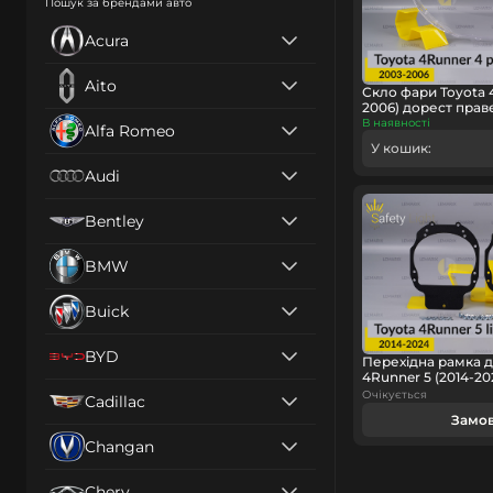
Пошук за брендами авто
Acura
Aito
Скло фари Toyota 
2006) дорест прав
В наявності
Alfa Romeo
У кошик:
Audi
Bentley
BMW
Buick
BYD
Перехідна рамка д
4Runner 5 (2014-20
Очікується
Cadillac
Замо
Changan
Chery