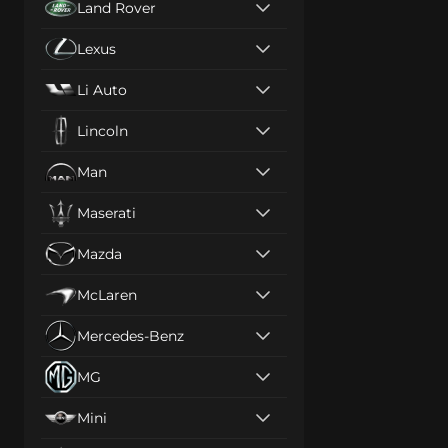
Land Rover
Lexus
Li Auto
Lincoln
Man
Maserati
Mazda
McLaren
Mercedes-Benz
MG
Mini