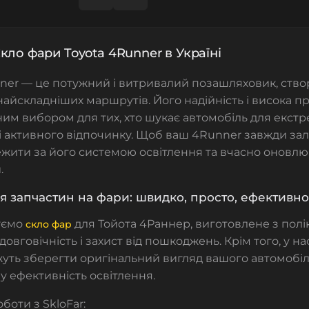
кло фари Toyota 4Runner в Україні
ner — це потужний і витривалий позашляховик, ств
айскладніших маршрутів. Його надійність і висока пр
ним вибором для тих, хто шукає автомобіль для екст
 активного відпочинку. Щоб ваш 4Runner завжди зал
жити за його системою освітлення та вчасно оновлю
.
 запчастин на фари: швидко, просто, ефективно
уємо
для Тойота
4Раннер
, виготовлене з полі
скло фар
овговічність і захист від пошкоджень. Крім того, у на
ть зберегти оригінальний вигляд вашого автомобіл
 ефективність освітлення.
боти з SkloFar: