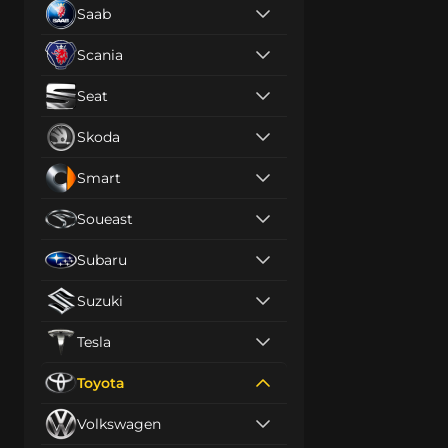
Saab
Scania
Seat
Skoda
Smart
Soueast
Subaru
Suzuki
Tesla
Toyota
Volkswagen