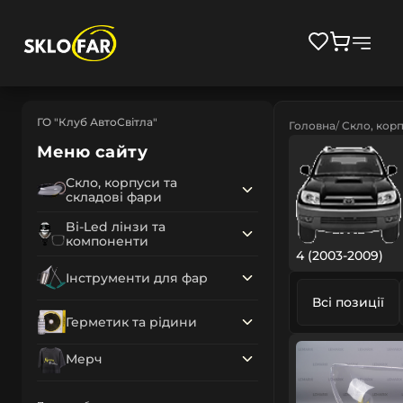
ГО "Клуб АвтоСвітла"
Головна
Скло, корп
Меню сайту
Скло, корпуси та
складові фари
Bi-Led лінзи та
компоненти
4 (2003-2009)
Інструменти для фар
Всі позиції
Герметик та рідини
Мерч