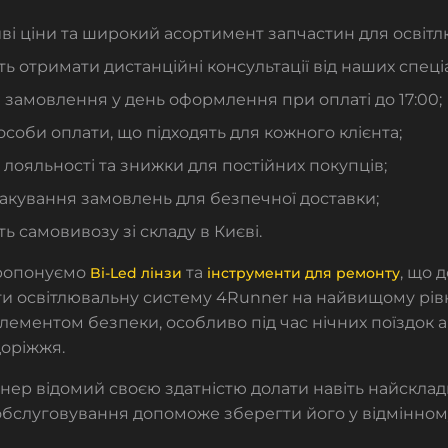
і ціни та широкий асортимент запчастин для освітл
ь отримати дистанційні консультації від наших спеціа
 замовлення у день оформлення при оплаті до 17:00;
особи оплати, що підходять для кожного клієнта;
лояльності та знижки для постійних покупців;
акування замовлень для безпечної доставки;
ь самовивозу зі складу в Києві.
ропонуємо
та
, що 
Bi-Led лінзи
інструменти для ремонту
и освітлювальну систему 4Runner на найвищому рівн
ементом безпеки, особливо під час нічних поїздок а
доріжжя.
ннер
відомий своєю здатністю долати навіть найскладні
бслуговування допоможе зберегти його у відмінному