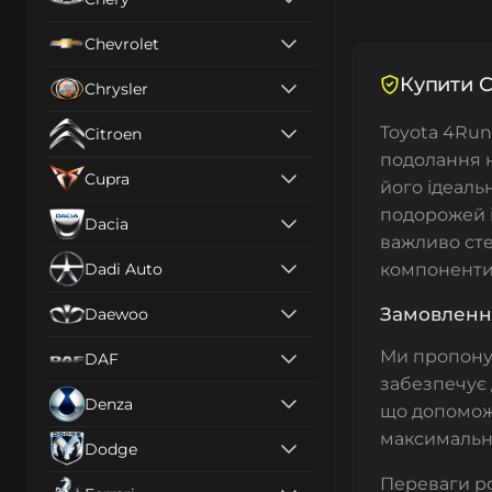
Chevrolet
Купити С
Chrysler
Toyota 4Run
Citroen
подолання н
Cupra
його ідеаль
подорожей і
Dacia
важливо сте
Dadi Auto
компоненти
Замовлення
Daewoo
Ми пропон
DAF
забезпечує д
Denza
що допоможу
максимальну
Dodge
Переваги ро