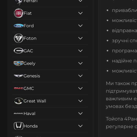
Ferrari
приваблив
Fiat
можливіст
Ford
відправка
Foton
зручні сп
програма 
GAC
надійне п
Geely
можливіст
Genesis
Ми також п
GMC
підтримуват
важливим ел
Great Wall
умовах без
Haval
Тойота
4Ра
Honda
регулярне о