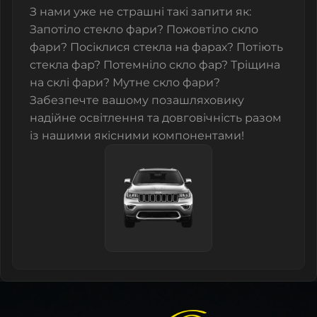
З нами уже не страшні такі запити як:
Запотіло стекло фари? Пожовтіло скло
фари? Посіклися стекла на фарах? Потіють
стекла фар? Потемніло скло фар? Тріщина
на склі фари? Мутне скло фари?
Забезпечте вашому позашляховику
надійне освітлення та довговічність разом
із нашими якісними компонентами!