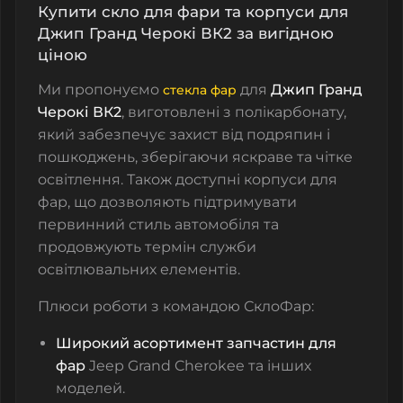
Купити скло для фари та корпуси для
Джип Гранд Черокі ВК2 за вигідною
ціною
Ми пропонуємо
для
Джип Гранд
стекла фар
Черокі
ВК
2
, виготовлені з полікарбонату,
який забезпечує захист від подряпин і
пошкоджень, зберігаючи яскраве та чітке
освітлення. Також доступні
корпуси для
фар
, що дозволяють підтримувати
первинний стиль автомобіля та
продовжують термін служби
освітлювальних елементів.
Плюси роботи з командою СклоФар:
Широкий асортимент запчастин для
фар
Jeep Grand Cherokee та інших
моделей.