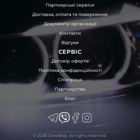
Партнерські сервіси
Доставка, оплата та повернення
Документи організації
Контакти
Відгуки
СЕРВІС
Договір оферти
Політика конфіденційності
Співпраця
Партнерство
Блог
© 2026 СклоФар. All rights reserved.