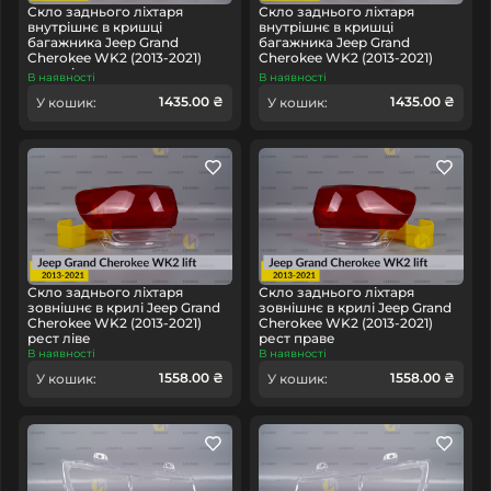
Скло заднього ліхтаря
Скло заднього ліхтаря
внутрішнє в кришці
внутрішнє в кришці
багажника Jeep Grand
багажника Jeep Grand
Cherokee WK2 (2013-2021)
Cherokee WK2 (2013-2021)
рест ліве
рест праве
В наявності
В наявності
1435.00 ₴
1435.00 ₴
У кошик:
У кошик:
Скло заднього ліхтаря
Скло заднього ліхтаря
зовнішнє в крилі Jeep Grand
зовнішнє в крилі Jeep Grand
Cherokee WK2 (2013-2021)
Cherokee WK2 (2013-2021)
рест ліве
рест праве
В наявності
В наявності
1558.00 ₴
1558.00 ₴
У кошик:
У кошик: