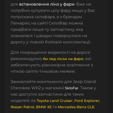
для
встановлення лінз у фари
. Вже не
потрібно купувати цілу фару якщо у Вас
потріскана склофара, а з брендом
Лемарікс на сайті СклоФар можна
придбати лише ту запчастину, яка
зламалася і швидко повернутися на
дорогу у повній бойовій комплектації.
Для покращення видимості на дорозі
рекомендуємо
, які
би лед лінзи на фари
забезпечують рівномірне освітлення з
чіткою світло-тіньовою межею.
Замовляйте компоненти для Jeep Grand
Cherokee WK2 у магазині
. Також у
SkloFar
нас доступні запчастини для таких
моделей, як
,
Toyota Land Cruiser
Ford Explorer
,
,
та
.
Nissan Patrol
BMW X5
Mercedes-Benz GLE