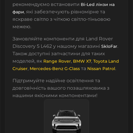
рекомендуємо встановити
Bi-Led лінзи на
, які забезпечують рівномірне та
фари
яскраве світло з чіткою світло-тіньовою
межею.
Замовляйте компоненти для Land Rover
Discovery 5 L462 у нашому магазині
.
SkloFar
Також доступні запчастини для таких
моделей, як
,
,
Range Rover
BMW X7
Toyota Land
,
та
.
Cruiser
Mercedes-Benz G-Class
Nissan Patrol
Підтримуйте надійне освітлення та
довговічність вашого позашляховика з
нашими якісними компонентами!