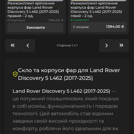
Ремкомплект кріплення
Ремкомплект кріплення
корпуса фар Land Rover
корпуса фар Land Rover
Discovery 5 L462 (2017-2025)
Discovery 5 L462 (2017-2025)
правий – 2 од.
лівий – 2 од.
В наявності
Очікується
1394.00 ₴
1394.00 ₴
У кошик:
Замовити
Сторінка 1 з 1
Скло та корпуси фар для Land Rover
Discovery 5 L462 (2017-2025)
Land Rover Discovery 5 L462 (2017-2025)
—
це потужний позашляховик, який поєднує
в собі розкіш, функціональність і передові
технології. Цей автомобіль став відомим
завдяки своїй високій прохідності та
комфорту, роблячи його ідеальним для як