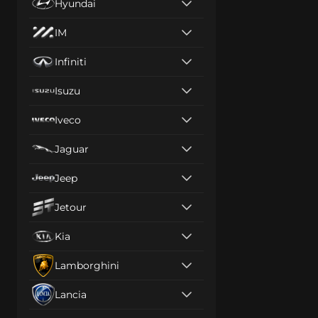
Hyundai
IM
Infiniti
Isuzu
Iveco
Jaguar
Jeep
Jetour
Kia
Lamborghini
Lancia