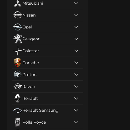
Mitsubishi
Nissan
Opel
Peugeot
Polestar
Porsche
Proton
Ravon
Renault
Renault Samsung
Rolls Royce