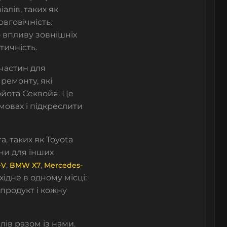
алів, таких як
вговічність.
о впливу зовнішніх
тичність.
частин для
я ремонту
, які
ойота Секвойя
. Це
мовах і підкреслити
та
, таких як
Toyota
ни для інших
,
,
-V
BMW X7
Mercedes-
хідне в одному місці:
 продукт і кожну
лів разом із нами.