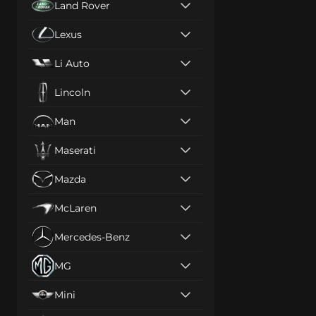
Land Rover
Lexus
Li Auto
Lincoln
Man
Maserati
Mazda
McLaren
Mercedes-Benz
MG
Mini