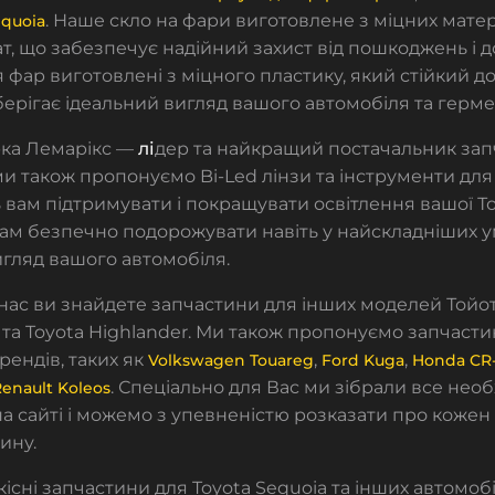
. Наше скло на фари виготовлене з міцних матері
equoia
т, що забезпечує надійний захист від пошкоджень і до
 фар виготовлені з міцного пластику, який стійкий д
зберігає ідеальний вигляд вашого автомобіля та герме
рка Лемарікс —
лі
дер та найкращий постачальник зап
 ми також пропонуємо
Bi-Led лінзи та інструменти дл
вам підтримувати і покращувати освітлення вашої
Т
ам безпечно подорожувати навіть у найскладніших у
гляд вашого автомобіля.
у нас ви знайдете запчастини для інших моделей
Тойо
та
Toyota Highlander
. Ми також пропонуємо запчасти
рендів, таких як
,
,
Volkswagen Touareg
Ford Kuga
Honda CR
. Спеціально для Вас ми зібрали все необ
enault Koleos
 на сайті і можемо з упевненістю розказати про кожен
ину.
існі запчастини для Toyota Sequoia та інших автомобі