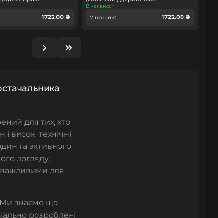
В наявності
1722.00 ₴
1722.00 ₴
У кошик:
постачальника
ений для тих, хто
 і високі технічні
дин та активного
ого догляду,
о важливими для
в. Ми знаємо що
еціально розроблені