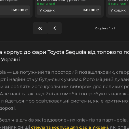
В наявності
В наявності
1681.00 ₴
1681.00 ₴
У кошик:
У кошик:
Сторінка 1 з 1
а корпус до фари Toyota Sequoia від топового 
 Україні
oia — це потужний та просторий позашляховик, створ
т і надійність у будь-яких умовах. Його міцний дизайн
ики роблять його ідеальним вибором для великих ро
 Але навіть такі надійні автомобілі потребують належн
и йдеться про освітлювальні системи, які є критичн
дорозі.
безліч відгуків як і задоволених клієнтів та партнері
 найякісніші
, які сп
стекла та корпуса для фар в Україні