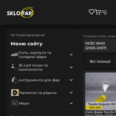
ГО "Клуб АвтоСвітла"
Головна
Скло, корп
Меню сайту
XK30 XK40
(2005-2007)
Скло, корпуси та
складові фари
Всі позиції
Bi-Led лінзи та
компоненти
Інструменти для фар
Герметик та рідини
Мерч
Скло фари Toyota 
XK40 (2005-2007) 