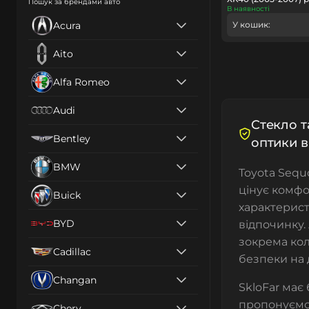
Пошук за брендами авто
В наявності
Acura
У кошик:
Aito
Alfa Romeo
Audi
Cтекло т
Bentley
оптики в
BMW
Toyota Sequ
цінує комфор
Buick
характерист
BYD
відпочинку.
зокрема кол
Cadillac
безпеки на 
Changan
SkloFar має 
пропонуємо
Chery