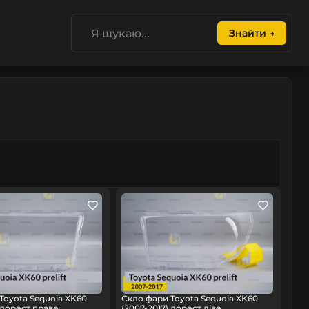
Знайти →
Toyota Sequoia XK60
Скло фари Toyota Sequoia XK60
 дорест праве
(2007-2017) дорест ліве