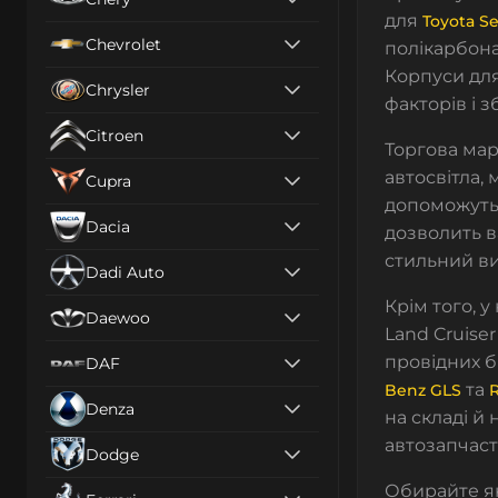
для
Toyota S
Chevrolet
полікарбона
Корпуси для
Chrysler
факторів і 
Citroen
Торгова ма
автосвітла
,
Cupra
допоможуть 
Dacia
дозволить в
стильний ви
Dadi Auto
Крім того, 
Daewoo
Land Cruiser
провідних б
DAF
та
Benz GLS
R
Denza
на складі й
автозапчаст
Dodge
Обирайте як