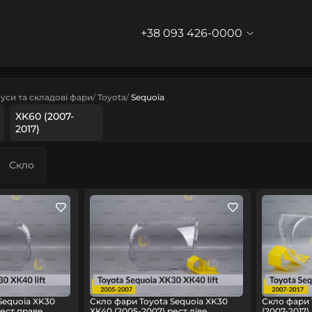
+38 093 426-0000
уси та складові фари
Toyota
Sequoia
XK60 (2007-
2017)
Скло
Sequoia XK30
Скло фари Toyota Sequoia XK30
Скло фари 
рест праве
XK40 (2005-2007) рест ліве
(2007-2017)