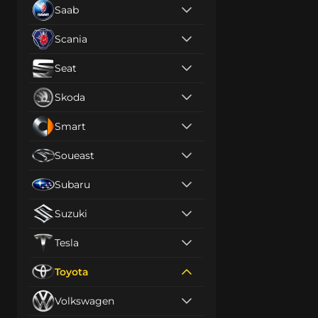
Saab
Scania
Seat
Skoda
Smart
Soueast
Subaru
Suzuki
Tesla
Toyota
Volkswagen