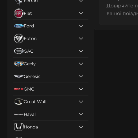
Ferrari
Довіряйте п
Fiat
вашої поїзд
Ford
Foton
GAC
Geely
Genesis
GMC
Great Wall
Haval
Honda