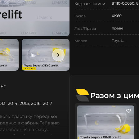
81110-0C050, 8
Код запчастини
XK60
Кузов
праве
Ліва/Права
Toyota
Марка
Sequoia
Модель
Sequoia XK60
Назва СтеклоФари
Скло
Позначка
інг
II покоління
Покоління
Разом з ци
2007-2017
13, 2014, 2015, 2016, 2017
Рік випуску
дорестайлінг
Рестайлінг/
вого пластику передньої
Дорестайлінг
ередньо з фабрик Тайваню
встановлення на фару.
Нове
Стан
 виробничі потужності,