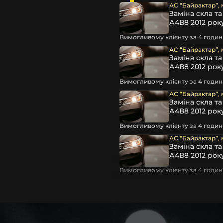
 чи ремонту. Помимо того,
АС “Байрактар”, 
вітла для Toyota , у нас є
Заміна скла т
А4В8 2012 рок
Вимогливому клієнту за 4 години
АС “Байрактар”, 
Заміна скла т
А4В8 2012 рок
Вимогливому клієнту за 4 години
АС “Байрактар”, 
Заміна скла т
А4В8 2012 рок
Вимогливому клієнту за 4 години
а інших, які будуть на 100 %
АС “Байрактар”, 
Заміна скла т
А4В8 2012 рок
ентичні та унікальні.
шому офісі та оптовому
Вимогливому клієнту за 4 години
ювання – на всіх
ипом – для швидкої
користовувати будь-які
 і пару чи комплект.