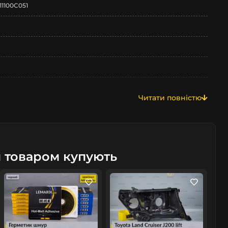
11100C051
Читати повністю
м товаром купують