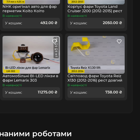
NHK оригінал авто для фар
Корпус фари Toyota Land
герметик Koito Коіто
Cruiser J200 (2012-2015) рест
бутиловий шнур термо
правий
В наявності
В наявності
омобіль
чорний
492.00 ₴
2050.00 ₴
У кошик:
У кошик:
Автомобільні BI-LED лінзи в
Світловод фари Toyota Reiz
фари Lemarix 303
X130 (2012-2016) рест довгий
правий
В наявності
В наявності
11275.00 ₴
738.00 ₴
У кошик:
У кошик:
онаними роботами