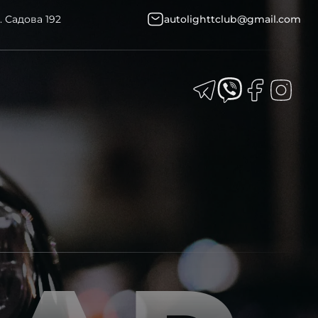
. Садова 192
autolighttclub@gmail.com