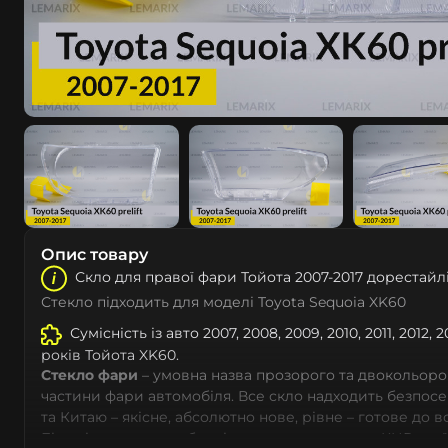
Опис товару
Скло для правої фари Тойота 2007-2017 дорестайл
Стекло підходить для моделі Toyota Sequoia XK60
Сумісність із авто 2007, 2008, 2009, 2010, 2011, 2012, 20
років Тойота XK60.
Стекло фари
– умовна назва прозорого та двокольоро
частини фари автомобіля. Все скло надходить безпос
та Китаю – якісне, абсолютно нове, рівне – готове до 
Більшість автовиробників уже перенесли до КНР свої