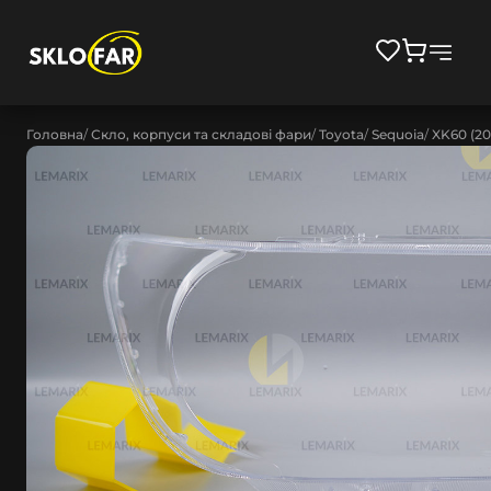
Головна
Скло, корпуси та складові фари
Toyota
Sequoia
XK60 (20