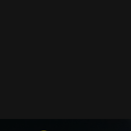
заощадити та придбати тільки те, що потребує заміни
як замовити нове скло оптики передніх фар головного с
можливість придбати:
ремкомплекти для автооптики
гумові ущільнювачі
кришки корпусів фар
коректори
світловоди
світлорозсіювачі
відбивачі
ремонтні вушка кріплення
декоративні накладки
і також для автомобілів
Genesis
,
Mclaren
,
Dacia
,
Haval
т
сумісним із оригінальною фарою вашої моделі авто.
Фотографії скла і корпусів, розміщені на сайті – авт
Зроблені за допомогою професійного обладнання у на
складі в Києві. З метою захисту від недозволеного копі
фотографіях розміщений водяний знак із нашим логот
ідентифікації. Без письмового дозволу заборонено ви
фотографії з нашого веб-сайту.
Можна придбати окремо як одне скло чи корпус, так