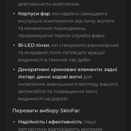
довговічність освітлення.
Корпуси фар
, які надійно захищають
внутрішні компоненти від пилу, вологи
та механічних пошкоджень,
продовжуючи термін служби фари.
Bi-LED лінзи
, які створюють рівномірний
та яскравий потік світла для кращої
видимості в темний час доби.
Декоративні хромовані елементи
,
задні
ліхтарі
,
денні ходові вогні
для
оновлення зовнішнього вигляду вашого
автомобіля та покращення його
видимості на дорозі.
Переваги вибору SkloFar:
Надійність і ефективність
: Наші
запчастини відповідають високим