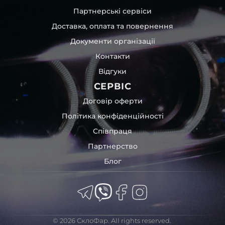
Партнерські сервіси
Доставка, оплата та повернення
Документи організації
Контакти
Відгуки
СЕРВІС
Договір оферти
Політика конфіденційності
Співпраця
Партнерство
Блог
© 2026 СклоФар. All rights reserved.