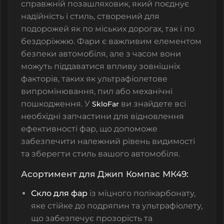
справжній позашляховик, який поєднує
надійність і стиль, створений для
подорожей як по міських дорогах, так і по
бездоріжжю. Фари є важливим елементом
безпеки автомобіля, але з часом вони
можуть піддаватися впливу зовнішніх
факторів, таких як ультрафіолетове
випромінювання, пил або механічні
пошкодження. У
ви знайдете всі
SkloFar
необхідні запчастини для відновлення
ефективності фар, що допоможе
забезпечити належний рівень видимості
та зберегти стиль вашого автомобіля.
Асортимент для Джип Компас МК49:
Скло для фар
із міцного полікарбонату,
яке стійке до подряпин та ультрафіолету,
що забезпечує прозорість та