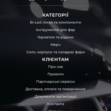
КАТЕГОРІЇ
Bi-Led лінзи та компоненти
Інструменти для фар
Герметик та рідини
Мерч
Скло, корпуси та складові фари
КЛІЄНТАМ
Про нас
Проекти
Партнерські сервіси
Доставка, оплата та повернення
Документи організації
Контакти