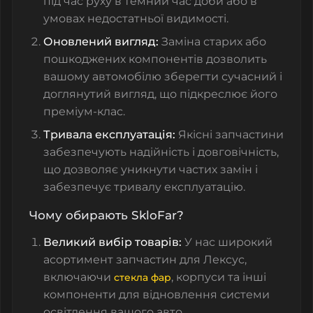
під час руху в темний час доби або в
умовах недостатньої видимості.
Оновлений вигляд:
Заміна старих або
пошкоджених компонентів дозволить
вашому автомобілю зберегти сучасний і
доглянутий вигляд, що підкреслює його
преміум-клас.
Тривала експлуатація:
Якісні запчастини
забезпечують надійність і довговічність,
що дозволяє уникнути частих замін і
забезпечує тривалу експлуатацію.
Чому обирають SkloFar?
Великий вибір товарів:
У нас широкий
асортимент запчастин для Лексус,
включаючи
, корпуси та інші
стекла фар
компоненти для відновлення системи
освітлення вашого авто.