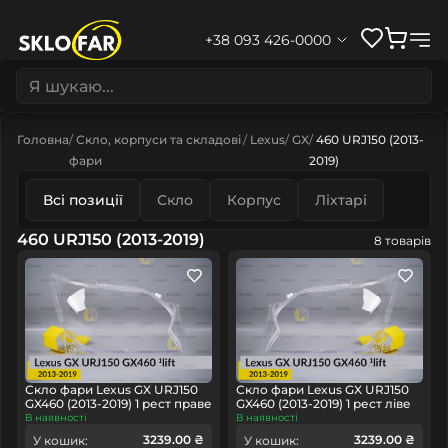
+38 093 426-0000
Головна
Скло, корпуси та складові
Lexus
GX
460 URJ150 (2013-
фари
2019)
Всі позиції
Скло
Корпус
Ліхтарі
460 URJ150 (2013-2019)
8 товарів
Скло фари Lexus GX URJ150
Скло фари Lexus GX URJ150
GX460 (2013-2019) 1 рест праве
GX460 (2013-2019) 1 рест ліве
В наявності
В наявності
3239.00 ₴
3239.00 ₴
У кошик:
У кошик: