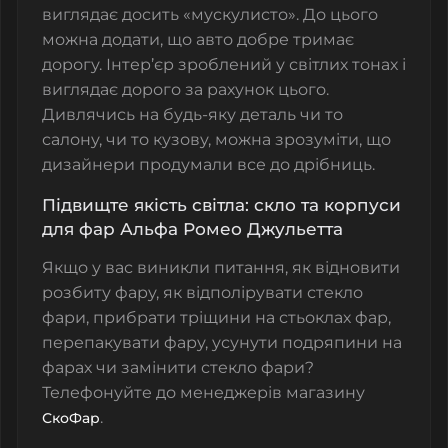
виглядає досить «мускулисто». До цього
можна додати, що авто добре тримає
дорогу. Інтер’єр зроблений у світлих тонах і
виглядає дорого за рахунок цього.
Дивлячись на будь-яку деталь чи то
салону, чи то кузову, можна зрозуміти, що
дизайнери продумали все до дрібниць.
Підвищте якість світла: скло та корпуси
для фар Альфа Ромео Джульетта
Якщо у вас виникли питання, як відновити
розбиту фару, як відполірувати стекло
фари, прибрати тріщини на стьоклах фар,
перепакувати фару, усунути подряпини на
фарах чи замінити стекло фари?
Телефонуйте до менеджерів магазину
.
СкоФар