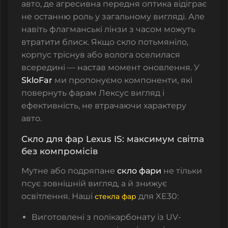
авто, де агресивна передня оптика відіграє
не останню роль у загальному вигляді. Але
навіть флагманські лінзи з часом можуть
втратити блиск. Якщо скло потьмяніло,
корпус тріснув або волога оселилася
всередині — настав момент оновлення. У
SkloFar
ми пропонуємо компоненти, які
повернуть фарам Лексус вигляд і
ефективність, не втрачаючи характеру
авто.
Скло для фар Lexus IS: максимум світла
без компромісів
Мутне або подряпане
скло фари
не тільки
псує зовнішній вигляд, а й знижує
освітлення. Наші
для XE30:
стекла фар
Виготовлені з полікарбонату із UV-