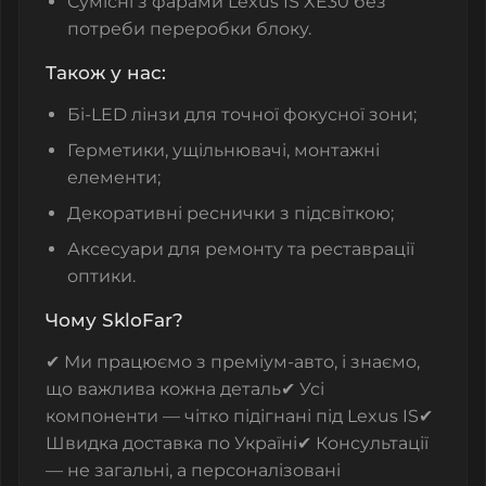
Сумісні з фарами Lexus IS XE30 без
потреби переробки блоку.
Також у нас:
Бі-LED лінзи для точної фокусної зони;
Герметики, ущільнювачі, монтажні
елементи;
Декоративні реснички з підсвіткою;
Аксесуари для ремонту та реставрації
оптики.
Чому SkloFar?
✔ Ми працюємо з преміум-авто, і знаємо,
що важлива кожна деталь
✔ Усі
компоненти — чітко підігнані під Lexus IS
✔
Швидка доставка по Україні
✔ Консультації
— не загальні, а персоналізовані