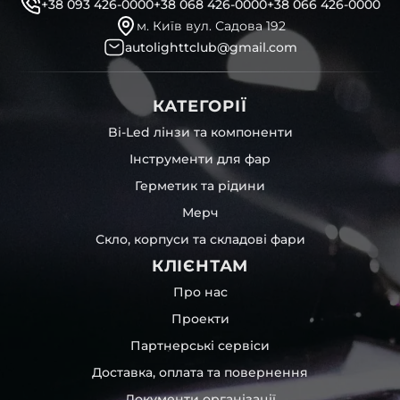
+38 093 426-0000
+38 068 426-0000
+38 066 426-0000
м. Київ вул. Садова 192
autolighttclub@gmail.com
КАТЕГОРІЇ
Bi-Led лінзи та компоненти
Інструменти для фар
Герметик та рідини
Мерч
Скло, корпуси та складові фари
КЛІЄНТАМ
Про нас
Проекти
Партнерські сервіси
Доставка, оплата та повернення
Документи організації