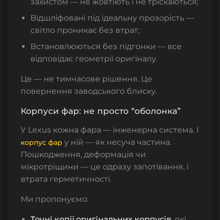
захистом — не жовтіють і не тріскаються;
Відшліфовані під ідеальну прозорість —
світло проникає без втрат;
Встановлюються без підгонки — все
відповідає геометрії оригіналу.
Це — не тимчасове рішення. Це
повернення заводського блиску.
Корпуси фар: не просто “оболонка”
У Lexus кожна фара — інженерна система. І
у ній — як несуча частина.
корпус фар
Пошкодження, деформація чи
мікротріщини — це одразу запотівання, і
втрата герметичності.
Ми пропонуємо:
Точні копії оригінальних корпусів
, які