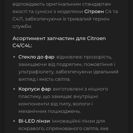
відповідають оригінальним стандартам
якості та сумісні з моделями
Сітроен
С4 та
С4Л, забезпечуючи їх тривалий термін
служби.
Асортимент запчастин для Citroen
C4/C4L:
Стекло до фар
: відновлює прозорість,
захищаючи від подряпин, пожовтіння і
ультрафіолету, забезпечуючи ідеальний
вигляд і якість світла.
Корпуси фар
: виготовлені з міцного
пластику, що захищає внутрішні
компоненти від пилу, вологи і
механічних пошкоджень.
Bi-LED лінзи
: інноваційні лінзи для
яскравого, спрямованого світла, яке