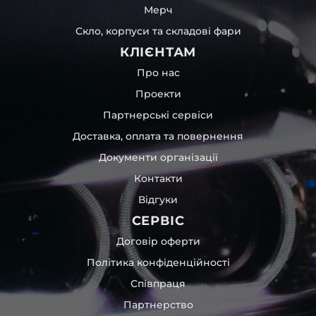
Мерч
Скло, корпуси та складові фари
КЛІЄНТАМ
Про нас
Проекти
Партнерські сервіси
Доставка, оплата та повернення
Документи організації
Контакти
Відгуки
СЕРВІС
Договір оферти
Політика конфіденційності
Співпраця
Партнерство