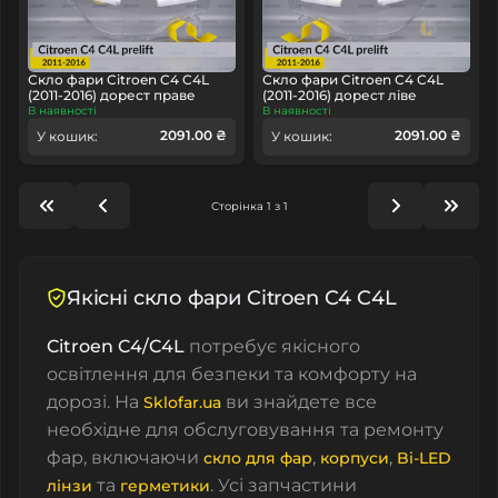
Скло фари Citroen C4 C4L
Скло фари Citroen C4 C4L
(2011-2016) дорест праве
(2011-2016) дорест ліве
В наявності
В наявності
2091.00 ₴
2091.00 ₴
У кошик:
У кошик:
Сторінка 1 з 1
Якісні скло фари Citroen C4 C4L
Citroen C4/C4L
потребує якісного
освітлення для безпеки та комфорту на
дорозі. На
ви знайдете все
Sklofar.ua
необхідне для обслуговування та ремонту
фар, включаючи
,
,
скло для фар
корпуси
Bi-LED
та
. Усі запчастини
лінзи
герметики