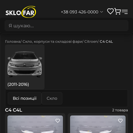
+38 093 426-0000
Головна
Скло, корпуси та складові фари
Citroen
C4 C4L
(2011-2016)
Всі позиції
Скло
C4 C4L
2 товара