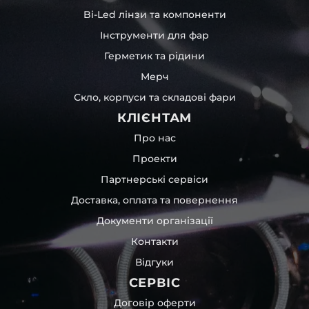
Bi-Led лінзи та компоненти
Інструменти для фар
Герметик та рідини
Мерч
Скло, корпуси та складові фари
КЛІЄНТАМ
Про нас
Проекти
Партнерські сервіси
Доставка, оплата та повернення
Документи організації
Контакти
Відгуки
СЕРВІС
Договір оферти