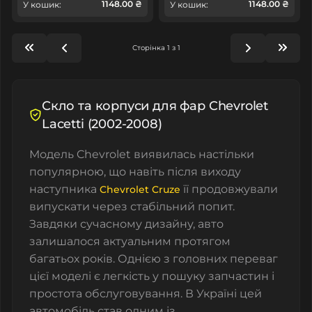
1148.00 ₴
1148.00 ₴
У кошик:
У кошик:
Сторінка 1 з 1
Скло та корпуси для фар Chevrolet
Lacetti (2002-2008)
Модель Chevrolet виявилась настільки
популярною, що навіть після виходу
наступника
її продовжували
Chevrolet Cruze
випускати через стабільний попит.
Завдяки сучасному дизайну, авто
залишалося актуальним протягом
багатьох років. Однією з головних переваг
цієї моделі є легкість у пошуку запчастин і
простота обслуговування. В Україні цей
автомобіль став одним із