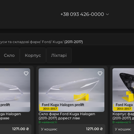
+38 093 426-0000
уси та складові фари
Ford
Kuga
(2011-2017)
Скло
Корпус
Ліхтарі
ga Halogen
Скло фари Ford Kuga Halogen
Корпус фар
 праве
(2011-2017) дорест ліве
(2011-2017)
В наявності
В наявності
1271.00 ₴
1271.00 ₴
У кошик:
У кошик: