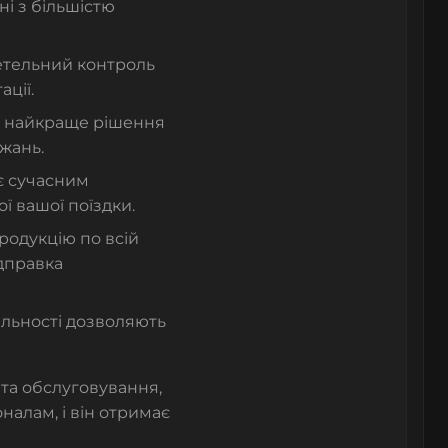
ні з більшістю
етельний контроль
ації.
и найкраще рішення
жань.
є сучасним
ї вашої поїздки.
одукцію по всій
ідправка
льності дозволяють
та обслуговування,
налам, і він отримає