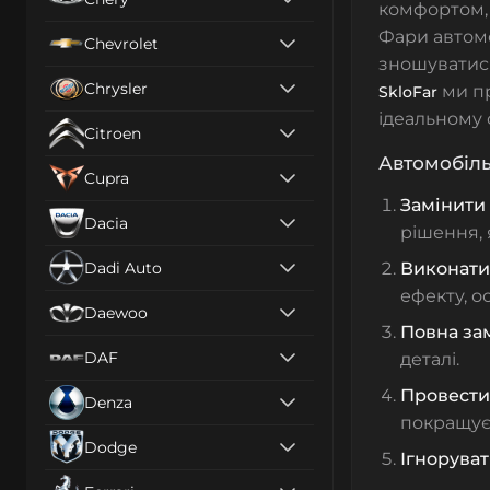
комфортом, 
Фари автомо
Chevrolet
зношуватися
Chrysler
ми пр
SkloFar
ідеальному с
Citroen
Автомобіль
Cupra
Замінити
Dacia
рішення, 
Dadi Auto
Виконати
ефекту, о
Daewoo
Повна за
DAF
деталі.
Провести
Denza
покращує 
Dodge
Ігнорува