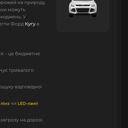
дорожей на природу.
они можуть
шкоджень. У
регти Форд
Кугу
в
ння – це бюджетне
ечує тривалого
пошуку відповідної
чи
 лінз
LED-ламп
загрозу на дорозі.