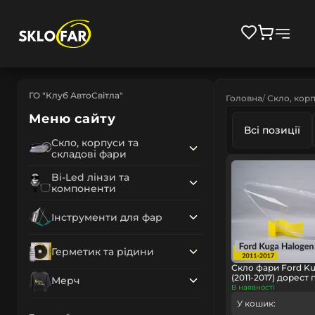
ГО "Клуб АвтоСвітла"
Головна
Скло, корп
Меню сайту
Всі позиції
Скло, корпуси та
складові фари
Bi-Led лінзи та
компоненти
Інструменти для фар
Герметик та рідини
Скло фари Ford Ku
(2011-2017) дорест
Мерч
В наявності
У кошик: