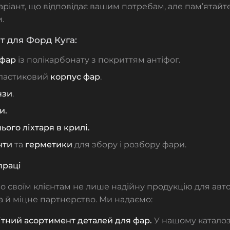
ріант, що відповідає вашим потребам, але пам’ятайте
.
 для Форд Куга:
 фар
із полікарбонату з покриттям антіфог.
ластиковий
корпус фар
.
нзи
.
и.
ього ліхтаря в крилі.
нти
та
герметики
для збору і розбору фари.
праці
 своїм клієнтам не лише надійну продукцію для авт
 а й міцне партнерство. Ми надаємо:
ітний асортимент деталей для фар.
У нашому каталоз