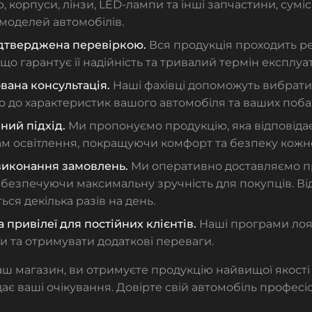
, корпуси, лінзи, LED-лампи та інші запчастини, суміс
моделей автомобілів.
підтверджена перевіркою.
Вся продукція проходить р
 що гарантує її надійність та тривалий термін експлуат
вана консультація.
Наші фахівці допоможуть вибрат
о до характеристик вашого автомобіля та ваших поба
ний підхід.
Ми пропонуємо продукцію, яка відповіда
м освітлення, покращуючи комфорт та безпеку кожно
иконання замовлень.
Ми оперативно доставляємо пр
забезпечуючи максимальну зручність для покупців. В
ься декілька разів на день.
 привілеї для постійних клієнтів.
Наші програми лоя
 та отримувати додаткові переваги.
 магазин, ви отримуєте продукцію найвищої якості 
ає ваші очікування. Довірте свій автомобіль професіо