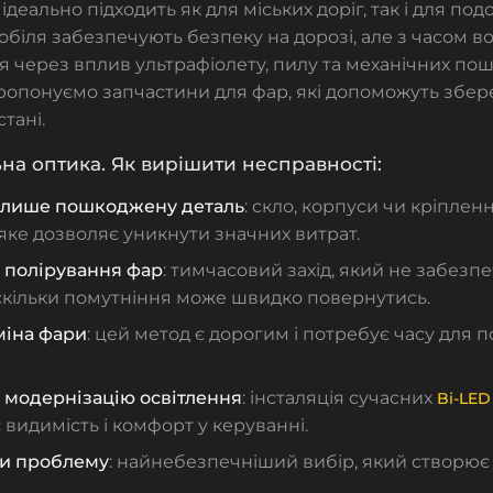
ідеально підходить як для міських доріг, так і для по
біля забезпечують безпеку на дорозі, але з часом в
 через вплив ультрафіолету, пилу та механічних по
опонуємо запчастини для фар, які допоможуть збе
тані.
на оптика. Як вирішити несправності:
 лише пошкоджену деталь
: скло, корпуси чи кріпле
яке дозволяє уникнути значних витрат.
 полірування фар
: тимчасовий захід, який не забезп
скільки помутніння може швидко повернутись.
міна фари
: цей метод є дорогим і потребує часу для 
 модернізацію освітлення
: інсталяція сучасних
Bi-LED
видимість і комфорт у керуванні.
ти проблему
: найнебезпечніший вибір, який створює 