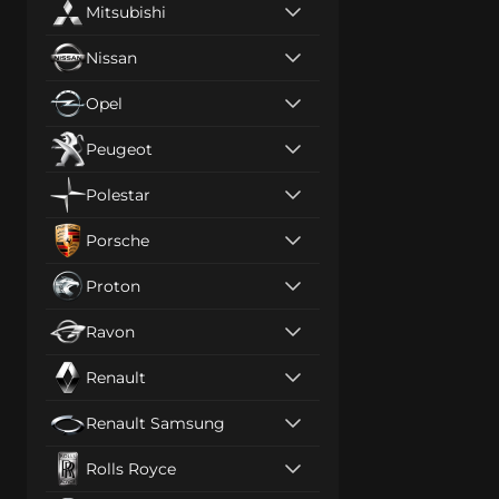
Mitsubishi
Nissan
Opel
Peugeot
Polestar
Porsche
Proton
Ravon
Renault
Renault Samsung
Rolls Royce