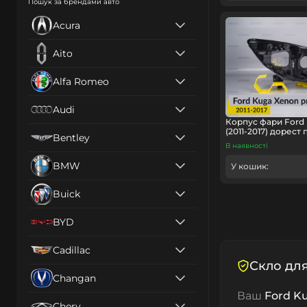
Пошук за брендами авто
Acura
Aito
Alfa Romeo
Audi
Корпус фари Ford
(2011-2017) дорест
Bentley
В наявності
BMW
У кошик:
Buick
BYD
Cadillac
Скло для
Changan
Ваш
Ford Ku
Chery