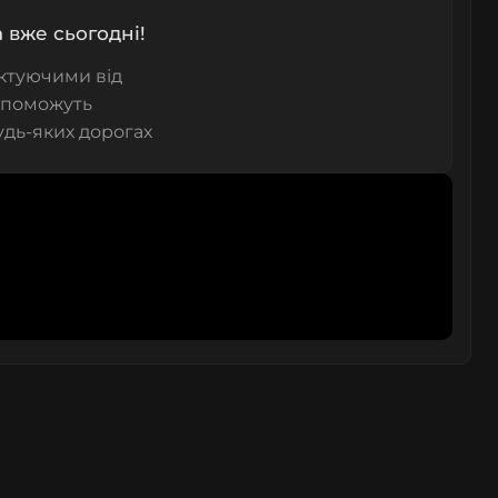
 вже сьогодні!
ектуючими від
допоможуть
удь-яких дорогах