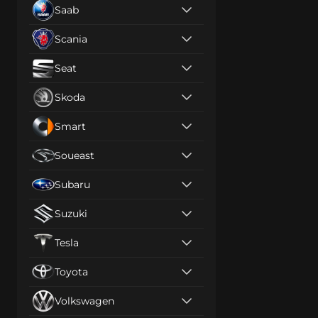
Saab
Scania
Seat
Skoda
Smart
Soueast
Subaru
Suzuki
Tesla
Toyota
Volkswagen