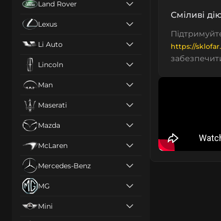
Land Rover
Сміливі ді
Lexus
Підтримуйт
Li Auto
https://sklofar
забезпечити
Lincoln
Man
Maserati
Mazda
McLaren
Mercedes-Benz
MG
Mini