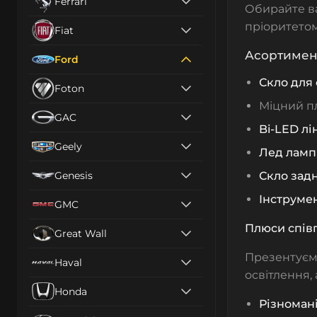
Ferrari
Обирайте ва
пріоритетом
Fiat
Асортимент
Ford
Скло для
Foton
Міцний п
GAC
Bi-LED лі
Geely
Лед ламп
Genesis
Скло задн
Інструме
GMC
Плюси спів
Great Wall
Презентуємо
Haval
освітлення,
Honda
Різноман