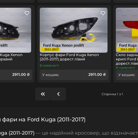
 Kuga Xenon
Корпус фари Ford Kuga Xenon
Скло заднь
 правий
(2011-2017) дорест лівий
крилі Ford 
дорест лів
В наявності
В наявності
2911.00 ₴
2911.00 ₴
У кошик:
У кошик:
Сторінка 1 з 1
 фари на Ford Kuga (2011-2017)
ga (2011-2017)
— це надійний кросовер, що відзначаєт