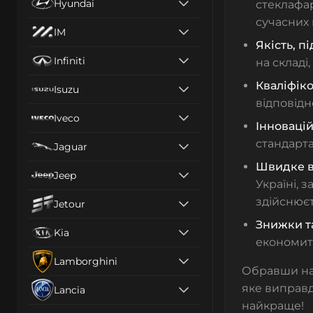
Hyundai
стеклафар
сучасних 
IM
Якість, 
Infiniti
на складі,
Кваліфіко
Isuzu
відповідн
Iveco
Інновацій
стандарта
Jaguar
Швидке в
Jeep
Україні, 
здійснюєт
Jetour
Знижки та
Kia
економити
Lamborghini
Обравши наш
яке виправд
Lancia
найкраще!