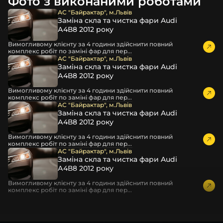
Фото з виконаними роботами
повітрям – і все це повноцінно захищає скло фари під
час перевезення та цілком прибирає вірогідність
АС "Байрактар", м.Львів
Заміна скла та чистка фари Audi
пошкодження товару внаслідок механічних впливів під
А4В8 2012 року
час транспортування поштою.
Детальніше про доставку…
Вимогливому клієнту за 4 години здійснити повний
комплекс робіт по заміні фар для пер...
Комплектація товару виробника та зовнішній вигляд
АС "Байрактар", м.Львів
Заміна скла та чистка фари Audi
товару можуть відрізнятися від фотографій,
А4В8 2012 року
представлених на сайті.
Вимогливому клієнту за 4 години здійснити повний
Якщо ви шукаєте такі послуги, як заміна скла фари,
комплекс робіт по заміні фар для пер...
розпакування та перепакування фар, відновлення та
АС "Байрактар", м.Львів
Заміна скла та чистка фари Audi
ремонт фар, заміна лінз Xenon LED BI-LED, ремонт скла,
А4В8 2012 року
корпусу та кріплення фари, налаштування світла,
коригування, діагностика та полірування фари, наші
Вимогливому клієнту за 4 години здійснити повний
комплекс робіт по заміні фар для пер...
партнерські сервіси готові надати допомогу по всій
АС "Байрактар", м.Львів
Україні.
Заміна скла та чистка фари Audi
А4В8 2012 року
Ми опанували мистецтво автосвітла, і це підтвердять
тисячі задоволених клієнтів. Розмаїття вибору, постійна
Вимогливому клієнту за 4 години здійснити повний
комплекс робіт по заміні фар для пер...
наявність на складі, свіжі поступлення, доступна ціна,
швидке доставлення та висока якість товарів!
Із часом передня фара Ford може мати такі проблеми: