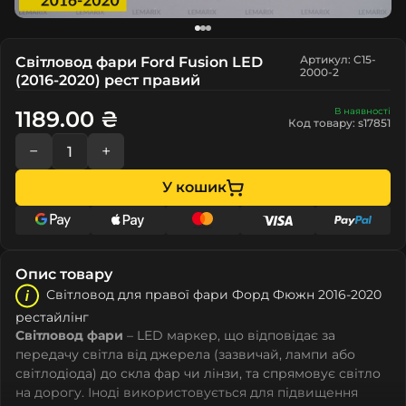
Артикул: C15-
Світловод фари Ford Fusion LED
2000-2
(2016-2020) рест правий
В наявності
1189.00 ₴
Код товару: s17851
−
+
У кошик
Опис товару
Світловод для правої фари Форд Фюжн 2016-2020
рестайлінг
Світловод фари
– LED маркер, що відповідає за
передачу світла від джерела (зазвичай, лампи або
світлодіода) до скла фар чи лінзи, та спрямовує світло
на дорогу. Іноді використовується для підвищення