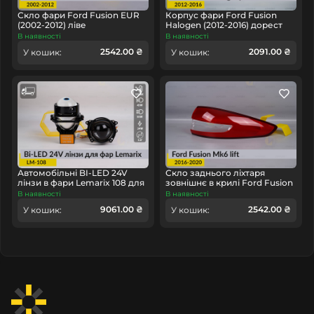
допомога у встановленні лінз, світловодів пропонуємо
Скло фари Ford Fusion EUR
Корпус фари Ford Fusion
наших
партнерів
.
(2002-2012) ліве
Halogen (2012-2016) дорест
лівий
В наявності
В наявності
2542.00 ₴
2091.00 ₴
У кошик:
У кошик:
Автомобільні BI-LED 24V
Скло заднього ліхтаря
лінзи в фари Lemarix 108 для
зовнішнє в крилі Ford Fusion
вантажних авто
Mk6 (2016-2020) рест праве
В наявності
В наявності
9061.00 ₴
2542.00 ₴
У кошик:
У кошик: