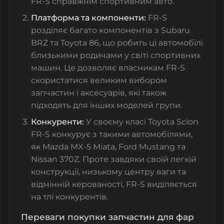
FR-S справжнім спортивним авто.
Платформа та компоненти:
FR-S
розділяє багато компонентів з Subaru
BRZ та Toyota 86, що робить ці автомобілі
близькими родичами у світі спортивних
машин. Це дозволяє власникам FR-S
скористатися великим вибором
запчастин і аксесуарів, які також
підходять для інших моделей групи.
Конкуренти:
У своєму класі Toyota Scion
FR-S конкурує з такими автомобілями,
як Mazda MX-5 Miata, Ford Mustang та
Nissan 370Z. Проте завдяки своїй легкій
конструкції, низькому центру ваги та
відмінній керованості, FR-S виділяється
на тлі конкурентів.
Переваги покупки запчастин для фар