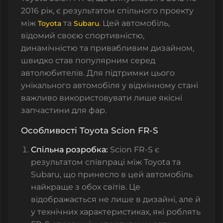
2016 рік, є результатом спільного проекту
між
та
. Цей автомобіль,
Toyota
Subaru
відомий своєю спортивністю,
динамічністю та привабливим дизайном,
швидко став популярним серед
автолюбителів. Для підтримки цього
унікального автомобіля у відмінному стані
важливо використовувати лише якісні
запчастини для фар.
Особливості Toyota Scion FR-S
Спільна розробка:
Scion FR-S є
результатом співпраці між Toyota та
Subaru, що принесло в цей автомобіль
найкраще з обох світів. Це
відображається не лише в дизайні, але й
у технічних характеристиках, які роблять