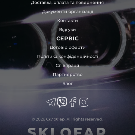
Доставка, оплата та повернення
Документи організації
Контакти
Відгуки
СЕРВІС
Договір оферти
Політика конфіденційності
Співпраця
Партнерство
Блог
© 2026 СклоФар. All rights reserved.
SKLOFAR