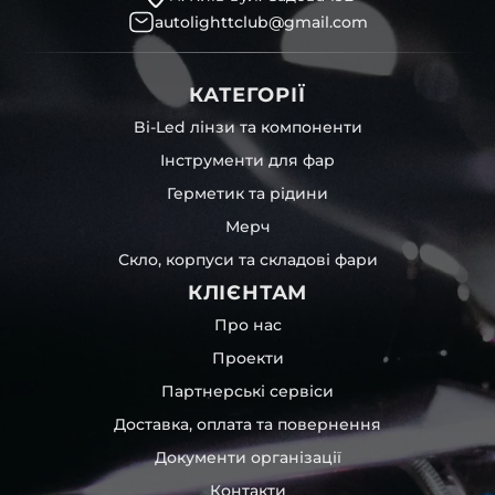
autolighttclub@gmail.com
КАТЕГОРІЇ
Bi-Led лінзи та компоненти
Інструменти для фар
Герметик та рідини
Мерч
Скло, корпуси та складові фари
КЛІЄНТАМ
Про нас
Проекти
Партнерські сервіси
Доставка, оплата та повернення
Документи організації
Контакти