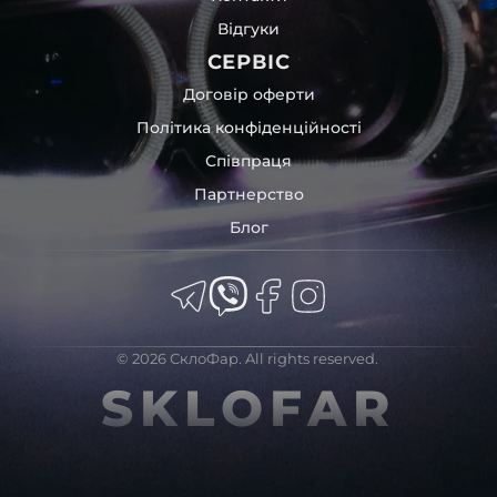
Відгуки
СЕРВІС
Договір оферти
Політика конфіденційності
Співпраця
Партнерство
Блог
© 2026 СклоФар. All rights reserved.
SKLOFAR