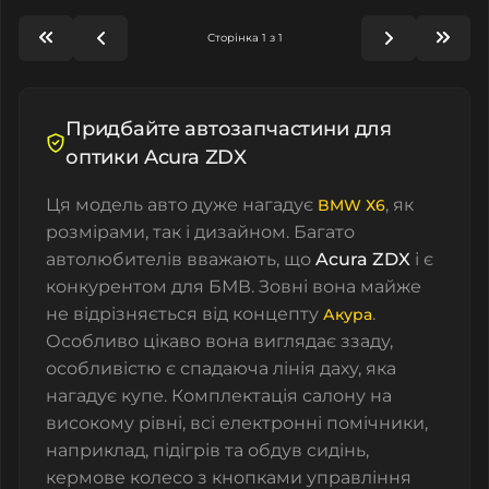
Сторінка 1 з 1
Придбайте автозапчастини для
оптики Acura ZDX
Ця модель авто дуже нагадує
, як
BMW Х6
розмірами, так і дизайном. Багато
автолюбителів вважають, що
Acura ZDX
і є
конкурентом для БМВ. Зовні вона майже
не відрізняється від концепту
.
Акура
Особливо цікаво вона виглядає ззаду,
особливістю є спадаюча лінія даху, яка
нагадує купе. Комплектація салону на
високому рівні, всі електронні помічники,
наприклад, підігрів та обдув сидінь,
кермове колесо з кнопками управління