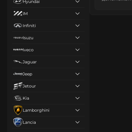
Hyundai
IM
Infiniti
Isuzu
Iveco
Jaguar
Jeep
Jetour
Kia
Lamborghini
Lancia