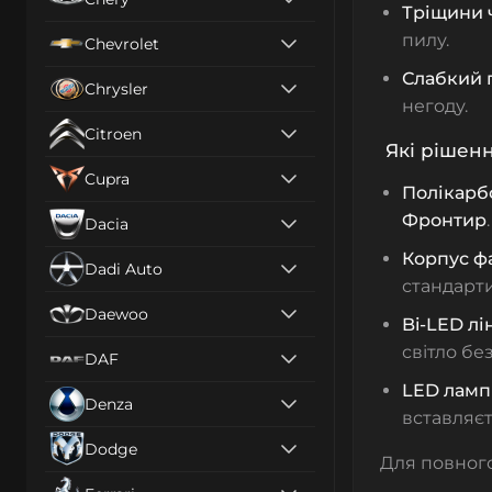
Тріщини 
пилу.
Chevrolet
Слабкий 
Chrysler
негоду.
Citroen
Які рішенн
Cupra
Полікарб
Фронтир
.
Dacia
Корпус ф
Dadi Auto
стандарти
Daewoo
Bi-LED лі
світло бе
DAF
LED ламп
Denza
вставляєт
Dodge
Для повного