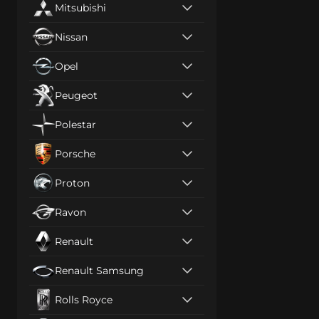
Mitsubishi
Nissan
Opel
Peugeot
Polestar
Porsche
Proton
Ravon
Renault
Renault Samsung
Rolls Royce