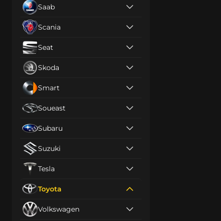
Saab
Scania
Seat
Skoda
Smart
Soueast
Subaru
Suzuki
Tesla
Toyota
Volkswagen