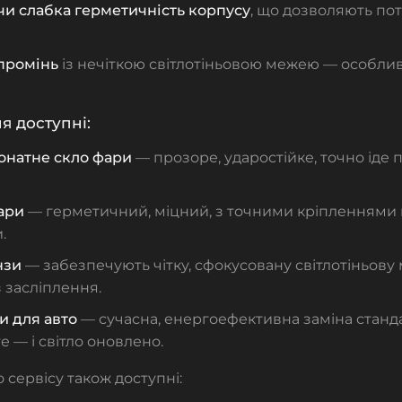
чи слабка герметичність корпусу
, що дозволяють пот
промінь
із нечіткою світлотіньовою межею — особлив
я доступні:
онатне скло фари
— прозоре, ударостійке, точно іде 
ари
— герметичний, міцний, з точними кріпленнями п
.
нзи
— забезпечують чітку, сфокусовану світлотіньову
з засліплення.
и для авто
— сучасна, енергоефективна заміна станд
е — і світло оновлено.
 сервісу також доступні: