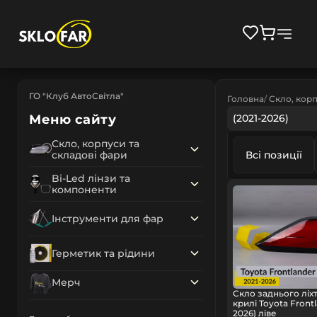
ГО "Клуб АвтоСвітла"
Головна
Скло, корп
Меню сайту
(2021-2026)
Скло, корпуси та
складові фари
Всі позиції
Bi-Led лінзи та
компоненти
Інструменти для фар
Герметик та рідини
Мерч
Скло заднього ліх
крилі Toyota Frontl
2026) ліве