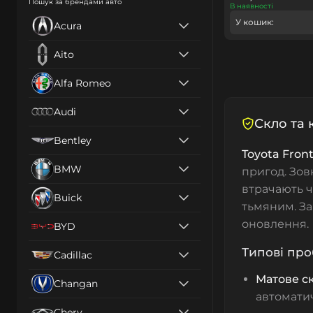
Пошук за брендами авто
В наявності
У кошик:
Acura
Aito
Alfa Romeo
Audi
Скло та 
Bentley
Toyota Front
BMW
пригод. Зов
втрачають чі
Buick
тьмяним. За
оновлення.
BYD
Типові пр
Cadillac
Матове ск
Changan
автомати
Chery