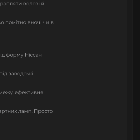
рапляти волозі й
о помітно вночі чи в
під форму
Ніссан
ід заводські
 межу, ефективне
артних ламп. Просто