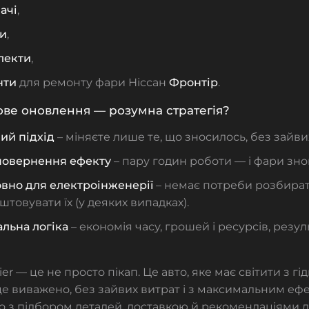
ачі
,
и
,
лекти
,
нти
для ремонту фари
Ніссан
Фронтір
.
ве оновлення — розумна стратегія?
ий підхід
– міняєте лише те, що зносилось, без зайви
овернення ефекту
– пару годин роботи — і фари знов
вно для електроінженерії
– немає потреби розбира
товувати їх (у деяких випадках).
льна логіка
– економія часу, грошей і ресурсів, резул
ier — це не просто пікап. Це авто, яке має світити з гід
 це виважено, без зайвих витрат і з максимальним еф
з підбором деталей, доставкою й рекомендаціями д