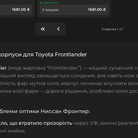
В наявності
1681.00 ₴
1681.00 ₴
У кошик:
Сторінка 1 з 1
корпуси для Toyota Frontlander
ier
(іноді жартома “Frontlander”) — міцний сучасний п
нішній вигляд залишається солідним, але навіть нові
ткість фар: мутніє скло, корпус починає впускати воло
міна всієї фари — дороге рішення, особливо коли до
облеми оптики Ниссан Фронтир:
ло, що втратило прозорість
через УФ, хімічні реагент
чні мийки.