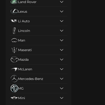
Land Rover
Lexus
Li Auto
Lincoln
Man
Maserati
Mazda
McLaren
Mercedes-Benz
MG
Mini