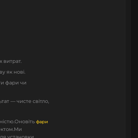
х витрат.
у як нові.
ти фари чи
ьтат — чисте світло,
ністю.
Оновіть
фари
ектом.
Ми
ля установки.