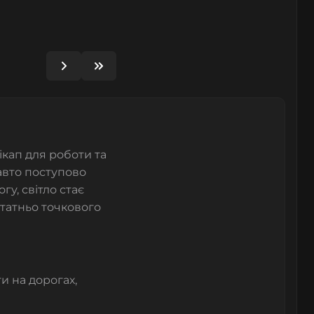
ікап для роботи та
 авто поступово
гу, світло стає
статньо точкового
и на дорогах,