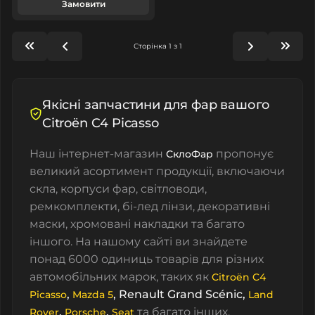
Замовити
Сторінка 1 з 1
Якісні запчастини для фар вашого
Citroën C4 Picasso
Наш інтернет-магазин
пропонує
СклоФар
великий асортимент продукції, включаючи
скла, корпуси фар, світловоди,
ремкомплекти, бі-лед лінзи, декоративні
маски, хромовані накладки та багато
іншого. На нашому сайті ви знайдете
понад 6000 одиниць товарів для різних
автомобільних марок, таких як
Citroën C4
,
, Renault Grand Scénic,
Picasso
Mazda 5
Land
,
,
та багато інших.
Rover
Porsche
Seat