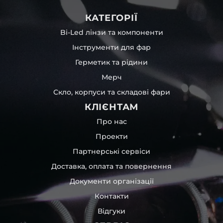
КАТЕГОРІЇ
Bi-Led лінзи та компоненти
Інструменти для фар
Герметик та рідини
Мерч
Скло, корпуси та складові фари
КЛІЄНТАМ
Про нас
Проекти
Партнерські сервіси
Доставка, оплата та повернення
Документи організації
Контакти
Відгуки