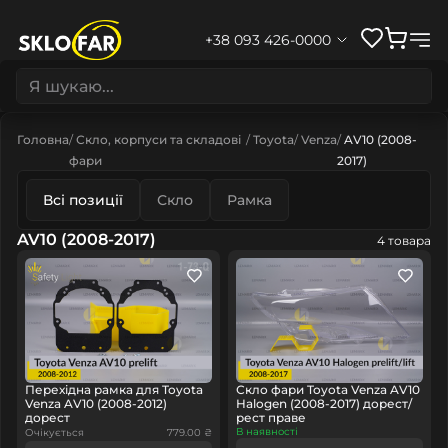
+38 093 426-0000
Головна
Скло, корпуси та складові
Toyota
Venza
AV10 (2008-
фари
2017)
Всі позиції
Скло
Рамка
AV10 (2008-2017)
4 товара
Перехідна рамка для Toyota
Скло фари Toyota Venza AV10
Venza AV10 (2008-2012)
Halogen (2008-2017) дорест/
дорест
рест праве
В наявності
Очікується
779.00 ₴