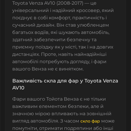
Toyota Venza AV10 (2008-2017) — це
універсальний і надійний кросовер, який
поєднує в собі комфорт, практичність і
сучасний дизайн. Він став улюбленцем
багатьох водіїв, які шукають автомобіль,
здатний забезпечити безпечну та
приємну поїздку як у місті, так і на довгих
дистанціях. Проте, навіть найнадійніші
автомобілі потребують догляду, і фари
вашого Венза не є винятком.
Важливість скла для фар у Toyota Venza
AV10
Фари вашого Тойота Венза є не тільки
важливим елементом безпеки, але й
значною мірою впливають на зовнішній
вигляд автомобіля. З часом
може
скло фар
помутніти, отримати подряпини або інші