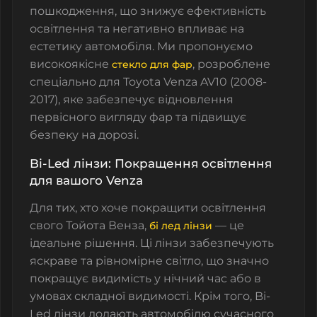
пошкодження, що знижує ефективність
освітлення та негативно впливає на
естетику автомобіля. Ми пропонуємо
високоякісне
, розроблене
стекло для фар
спеціально для Toyota Venza AV10 (2008-
2017), яке забезпечує відновлення
первісного вигляду фар та підвищує
безпеку на дорозі.
Bi-Led лінзи: Покращення освітлення
для вашого Venza
Для тих, хто хоче покращити освітлення
свого Тойота Венза,
— це
бі лед лінзи
ідеальне рішення. Ці лінзи забезпечують
яскраве та рівномірне світло, що значно
покращує видимість у нічний час або в
умовах складної видимості. Крім того, Bi-
Led лінзи додають автомобілю сучасного