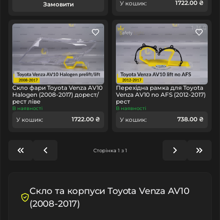
1722.00 ₴
У кошик:
Замовити
Скло фари Toyota Venza AV10
Перехідна рамка для Toyota
Halogen (2008-2017) дорест/
Venza AV10 no AFS (2012-2017)
рест ліве
рест
В наявності
В наявності
1722.00 ₴
738.00 ₴
У кошик:
У кошик:
Сторінка 1 з 1
Скло та корпуси Toyota Venza AV10
(2008-2017)