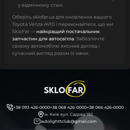
у відмінному стані.
Оберіть sklofar.ua для оновлення вашого
Toyota Venza AV10 і переконайтеся, що ми
SkloFar —
найкращий постачальник
запчастин для автосвітла
. Забезпечте
своєму автомобілю якісний догляд і
сучасний вигляд разом із нами.
+38 093 426-0000
+38 068 426-0000
+38 066 426-0000
м. Київ вул. Садова 192
autolighttclub@gmail.com