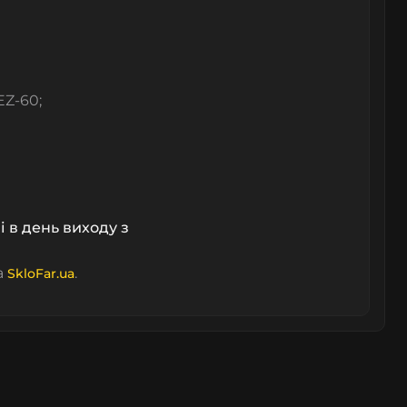
EZ-60;
і в день виходу з
а
.
SkloFar.ua