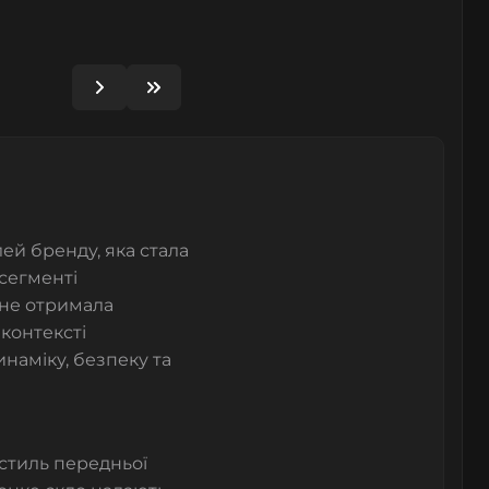
й бренду, яка стала
сегменті
 не отримала
контексті
наміку, безпеку та
 стиль передньої