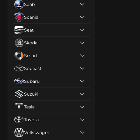
Saab
Scania
Seat
Skoda
Smart
Soueast
Subaru
Suzuki
Tesla
Toyota
Volkswagen