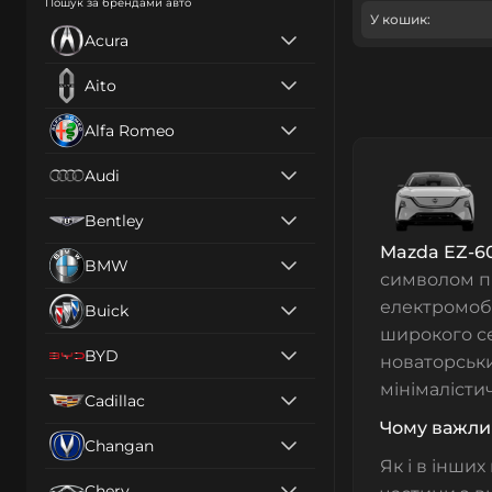
Пошук за брендами авто
У кошик:
Acura
Aito
Alfa Romeo
Audi
Bentley
Mazda EZ-6
BMW
символом пр
електромобі
Buick
широкого се
BYD
новаторськи
мінімалісти
Cadillac
Чому важли
Changan
Як і в інши
Chery