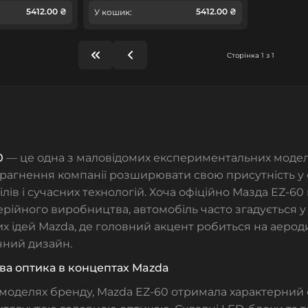
5412.00 ₴
5412.00 ₴
У кошик:
Сторінка 1 з 1
0
— це одна з маловідомих експериментальних моделе
агнення компанії розширювати свою присутність у 
лів і сучасних технологій. Хоча офіційно Мазда EZ-60
рійного виробництва, автомобіль часто згадується у 
х ідей Mazda, де головний акцент робиться на аероди
чний дизайн.
ва оптика в концептах Mazda
х моделях бренду, Mazda EZ-60 отримала характерний