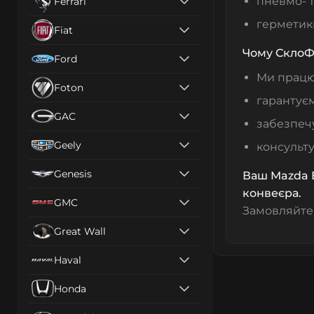
пневмо- т
Ferrari
герметики
Fiat
Чому СклоФ
Ford
Ми працює
Foton
гарантуєм
GAC
забезпечу
Geely
консульт
Genesis
Ваш Mazda E
конвеєра.
GMC
Замовляйт
Great Wall
Haval
Honda