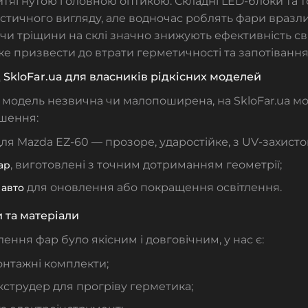
итягнутою головною оптикою. Складні LED-блоки та т
стичного вигляду, але водночас роблять фари враз
чи тріщини на склі значно знижують ефективність с
е призвести до втрати герметичності та запотівання
 SkloFar.ua для власників рідкісних моделей
 модель незвична чи малопоширена, на SkloFar.ua м
ішення:
ля Mazda EZ-60 — прозоре, ударостійке, з UV-захисто
, виготовлені з точним дотриманням геометрії;
ар
для оновлення або покращення освітлення.
 авто
 та матеріали
ення фар було якісним і довговічним, у нас є:
онтажні комплекти;
екструдер для прогріву герметика;