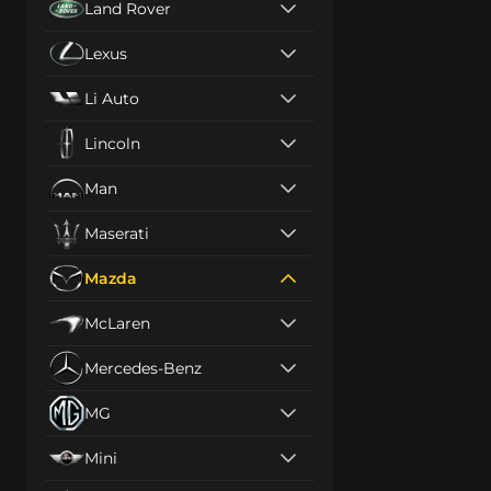
Land Rover
Lexus
Li Auto
Lincoln
Man
Maserati
Mazda
McLaren
Mercedes-Benz
MG
Mini