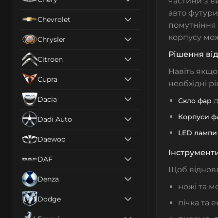
частини з в
авто футури
Chevrolet
помутніння 
корпусу мож
Chrysler
Рішення від
Citroen
Навіть якщо
Cupra
необхідні р
Dacia
д
Скло фар
Корпуси ф
Dadi Auto
LED лампи
Daewoo
Інструменти
DAF
Щоб відновл
Denza
ножі та м
Dodge
пічка та 