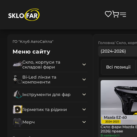
ГО "Клуб АвтоСвітла"
Головна
Скло, корп
Меню сайту
(2024-2026)
Скло, корпуси та
складові фари
Всі позиції
Bi-Led лінзи та
компоненти
Інструменти для фар
Герметик та рідини
Мерч
Скло фари Mazda E
2026) праве
В наявності