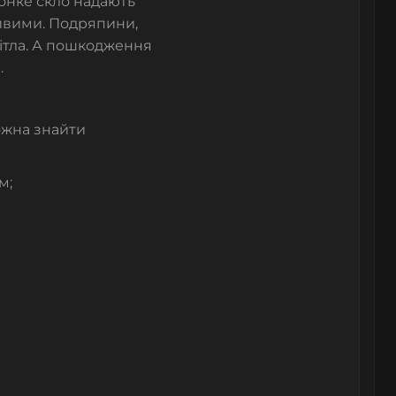
онке скло надають
ливими. Подряпини,
вітла. А пошкодження
.
ожна знайти
м;