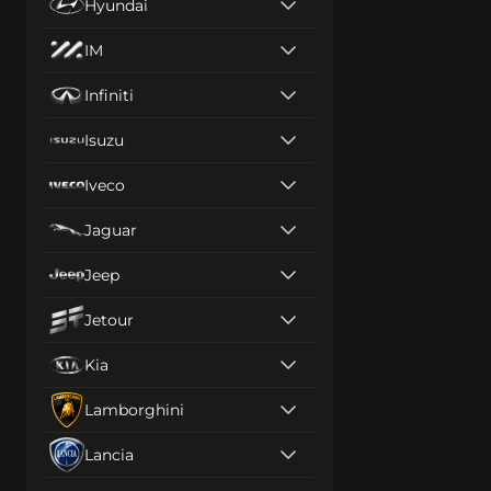
Hyundai
IM
Infiniti
Isuzu
Iveco
Jaguar
Jeep
Jetour
Kia
Lamborghini
Lancia