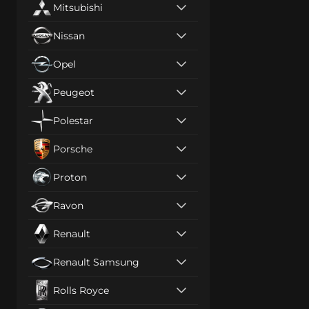
Mitsubishi
Nissan
Opel
Peugeot
Polestar
Porsche
Proton
Ravon
Renault
Renault Samsung
Rolls Royce