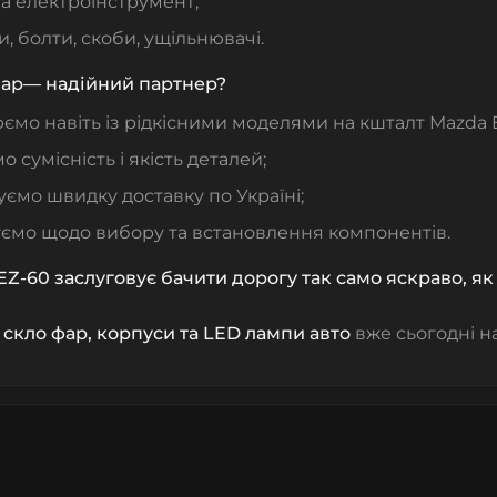
а електроінструмент;
, болти, скоби, ущільнювачі.
ар— надійний партнер?
мо навіть із рідкісними моделями на кшталт Mazda 
о сумісність і якість деталей;
ємо швидку доставку по Україні;
уємо щодо вибору та встановлення компонентів.
Z-60 заслуговує бачити дорогу так само яскраво, як 
е
скло фар, корпуси та LED лампи авто
вже сьогодні н