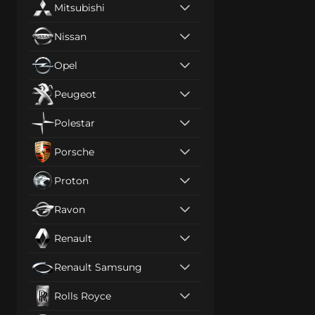
Mitsubishi
Nissan
Opel
Peugeot
Polestar
Porsche
Proton
Ravon
Renault
Renault Samsung
Rolls Royce