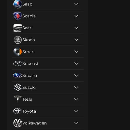
Saab
Scania
Seat
Skoda
Smart
Soueast
Subaru
Suzuki
Tesla
Toyota
Volkswagen