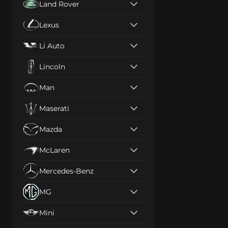
Land Rover
Lexus
Li Auto
Lincoln
Man
Maserati
Mazda
McLaren
Mercedes-Benz
MG
Mini