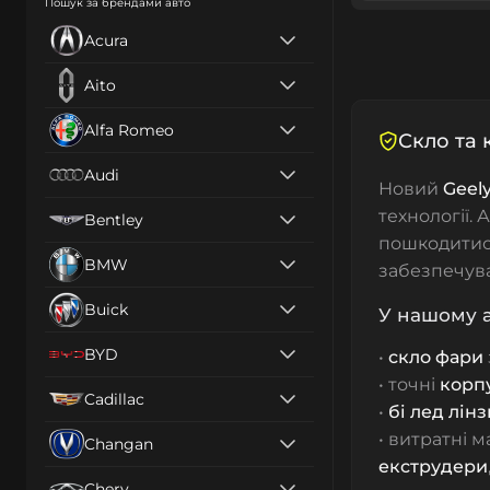
Пошук за брендами авто
Acura
Aito
Alfa Romeo
Скло та 
Audi
Новий
Geely
технології.
Bentley
пошкодитис
BMW
забезпечува
Buick
У нашому а
BYD
•
скло фари
• точні
корп
Cadillac
•
бі лед лін
• витратні 
Changan
екструдери
Chery