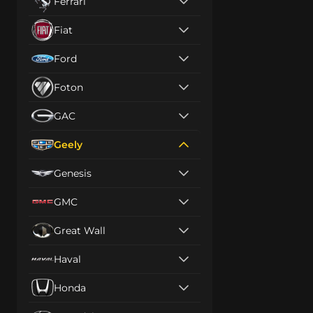
Ferrari
Fiat
Ford
Foton
GAC
Geely
Genesis
GMC
Great Wall
Haval
Honda