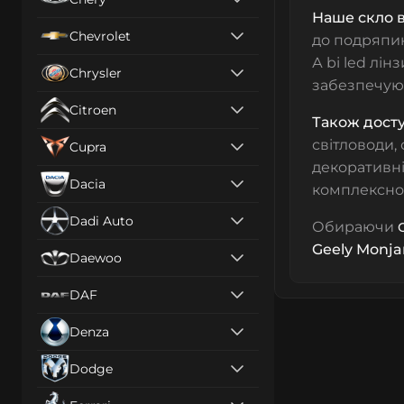
Наше скло в
Chevrolet
до подряпин
А bi led лін
Chrysler
забезпечуюч
Citroen
Також дост
світловоди, 
Cupra
декоративні
Dacia
комплексно
Dadi Auto
Обираючи
Geely Monja
Daewoo
DAF
Denza
Dodge