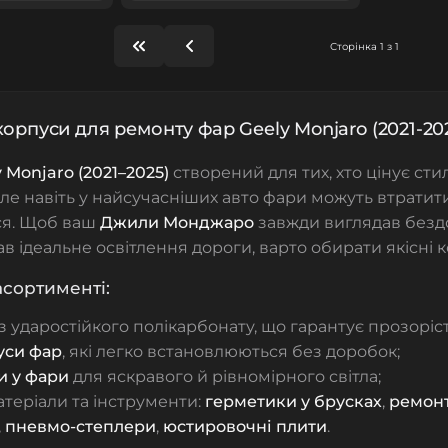
Сторінка 1 з 1
корпуси для ремонту фар Geely Monjaro (2021-20
 Monjaro (2021–2025)
створений для тих, хто цінує сти
 Але навіть у найсучасніших авто фари можуть втратит
я. Щоб ваш
Джили Монджаро
завжди виглядав безд
в ідеальне освітлення дороги, варто обирати якісні 
сортименті:
з ударостійкого полікарбонату, що гарантує прозорість
уси фар
, які легко встановлюються без доробок;
зи у фари
для яскравого й рівномірного світла;
матеріали та інструменти:
герметики у брусках
,
ремонт
,
пневмо-степлери
,
юстировочні плити
.