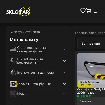
ГО "Клуб АвтоСвітла"
Головна
Скло, корп
Меню сайту
Всі позиції
Скло, корпуси та
складові фари
Bi-Led лінзи та
компоненти
Інструменти для фар
Герметик та рідини
Скло фари Geely Mo
2026) праве
Мерч
В наявності
У кошик: