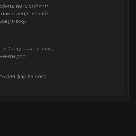
робить його стійким
у нам бренд Lemarix.
ньову межу,
з LED-підсвічуванням,
ементи для
ість для фар вашого