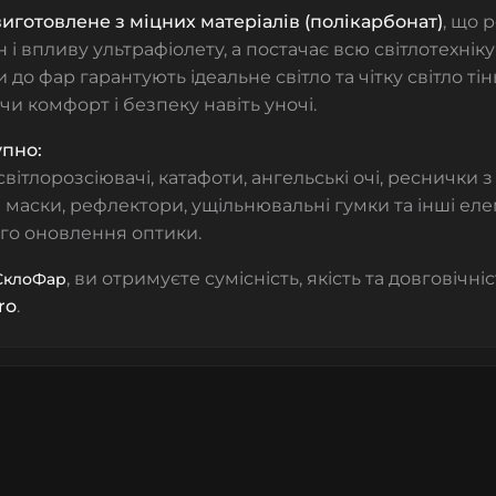
иготовлене з міцних матеріалів (полікарбонат)
, що 
 і впливу ультрафіолету, а постачає всю світлотехнік
зи до фар гарантують ідеальне світло та чітку світло ті
и комфорт і безпеку навіть уночі.
упно:
світлорозсіювачі, катафоти, ангельські очі, реснички 
 маски, рефлектори, ущільнювальні гумки та інші ел
го оновлення оптики.
, ви отримуєте сумісність, якість та довговічн
СклоФар
ro
.