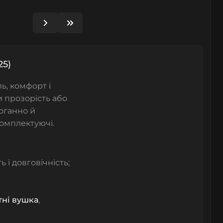
25)
ль, комфорт і
и прозорість або
оганно й
комплектуючі.
 і довговічність;
ні вушка
,