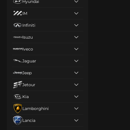
Hyundai
IM
Infiniti
Isuzu
Iveco
Jaguar
Jeep
Jetour
Kia
Lamborghini
Lancia