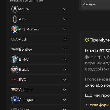
Пошук за брендами авто
У кошик:
Acura
Aito
Alfa Romeo
Audi
Преміум-
Bentley
Mazda BT-5
фермерів, бу
BMW
першими з
бездоріжжя,
Buick
І головне: 
BYD
скло або ко
Cadillac
Що ми про
Changan
скло фари
Chery