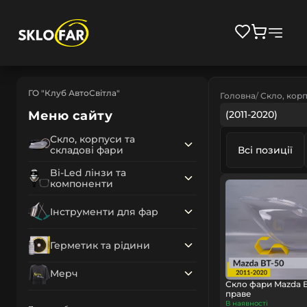
ГО "Клуб АвтоСвітла"
Головна
Скло, корп
Меню сайту
(2011-2020)
Скло, корпуси та
складові фари
Всі позиції
Bi-Led лінзи та
компоненти
Інструменти для фар
Герметик та рідини
Мерч
Скло фари Mazda BT
праве
В наявності