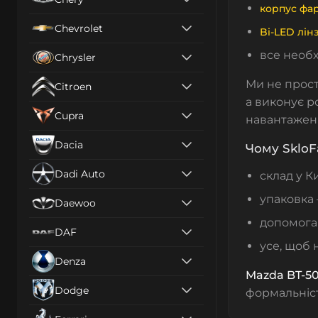
корпус фа
Chevrolet
Bi-LED лін
все необх
Chrysler
Ми не прос
Citroen
а виконує р
Cupra
навантажен
Dacia
Чому SkloF
Dadi Auto
склад у К
упаковка 
Daewoo
допомога 
DAF
усе, щоб 
Denza
Mazda BT-50 
Dodge
формальніст