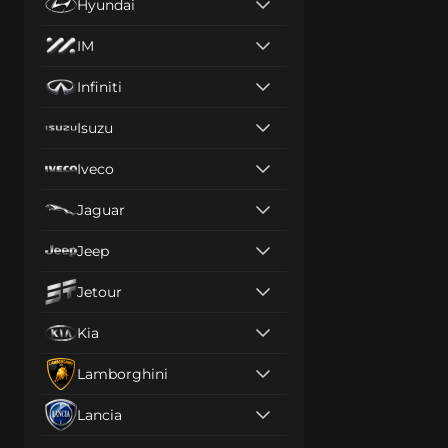
Hyundai
IM
Infiniti
Isuzu
Iveco
Jaguar
Jeep
Jetour
Kia
Lamborghini
Lancia