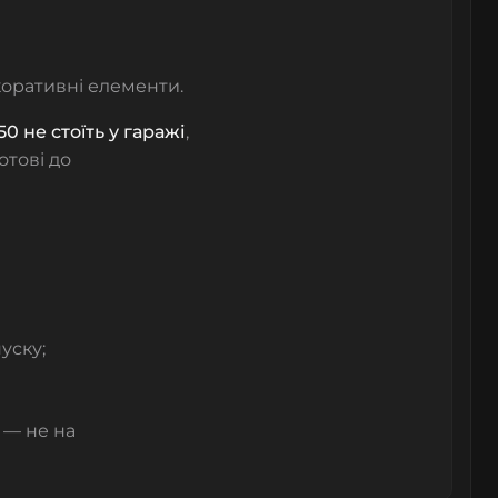
коративні елементи.
0 не стоїть у гаражі
,
отові до
уску;
 — не на