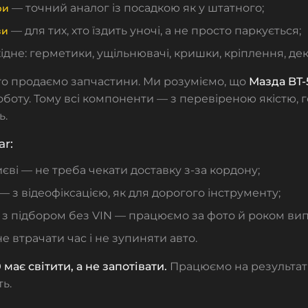
— точний аналог із посадкою як у штатного;
ри
— для тих, хто їздить уночі, а не просто паркується;
зи
ідне: герметики, ущільнювачі, кришки, кріплення, де
то продаємо запчастини. Ми розуміємо, що
Мазда BT-5
оботу. Тому всі компоненти — з перевіреною якістю, г
ь.
ar:
иєві — не треба чекати доставку з-за кордону;
— з відеофіксацією, як для дорогого інструменту;
з підбором без VIN — працюємо за фото й роком вип
не втрачати час і не зупиняти авто.
має світити, а не запотівати.
Працюємо на результат
ь.