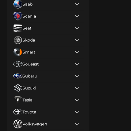
Saab
Scania
Seat
Skoda
Smart
Soueast
Subaru
Suzuki
Tesla
Toyota
Volkswagen