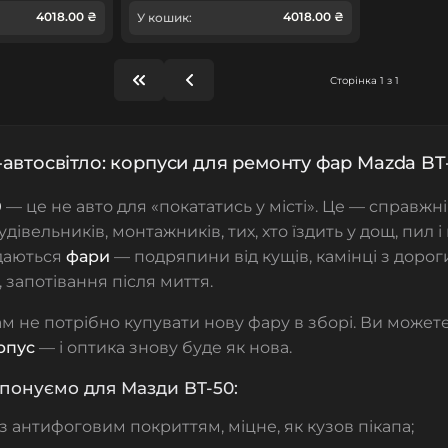
4018.00 ₴
4018.00 ₴
У кошик:
Сторінка 1 з 1
автосвітло: корпуси для ремонту фар Mazda BT
0
— це не авто для «покататись у місті». Це — справжні
дівельників, монтажників, тих, хто їздить у дощ, пил і
даються
фари
— подряпини від кущів, камінці з дорог
 запотівання після миття.
вам не потрібно купувати нову фару в зборі. Ви может
рпус
— і оптика знову буде як нова.
понуємо для Мазди BT-50:
з антифоговим покриттям, міцне, як кузов пікапа;