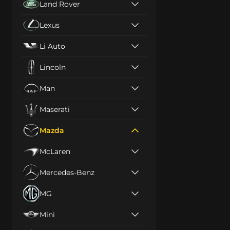
Land Rover
Lexus
Li Auto
Lincoln
Man
Maserati
Mazda
McLaren
Mercedes-Benz
MG
Mini