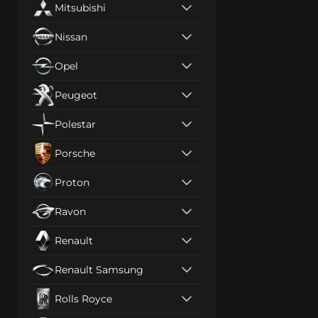
Mitsubishi
Nissan
Opel
Peugeot
Polestar
Porsche
Proton
Ravon
Renault
Renault Samsung
Rolls Royce