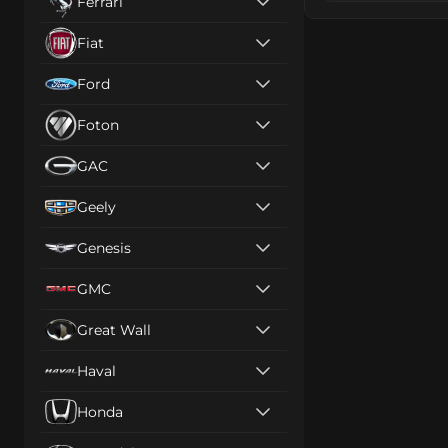
Ferrari
Fiat
Ford
Foton
GAC
Geely
Genesis
GMC
Great Wall
Haval
Honda