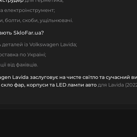
екструдер
для герметика;
а електроінструмент;
, болти, скоби, ущільнювачі.
ють SkloFar.ua?
ь деталей із Volkswagen Lavida;
ставка по Україні;
ії від фахівців.
gen Lavida заслуговує на чисте світло та сучасний в
е
скло фар, корпуси та LED лампи авто
для Lavida (202