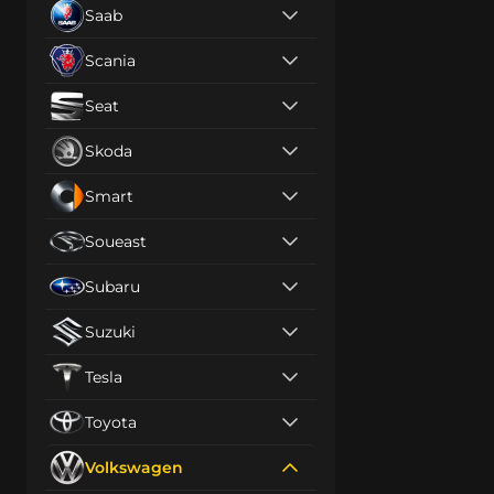
Saab
Scania
Seat
Skoda
Smart
Soueast
Subaru
Suzuki
Tesla
Toyota
Volkswagen