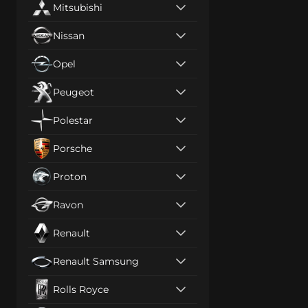
Mitsubishi
Nissan
Opel
Peugeot
Polestar
Porsche
Proton
Ravon
Renault
Renault Samsung
Rolls Royce