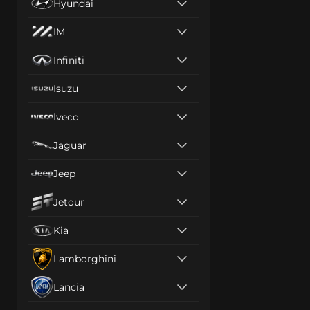
Hyundai
IM
Infiniti
Isuzu
Iveco
Jaguar
Jeep
Jetour
Kia
Lamborghini
Lancia