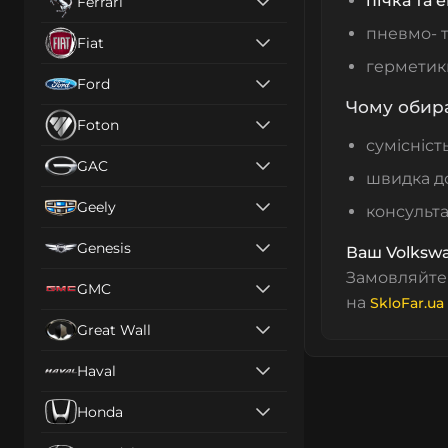
пічка та 
Ferrari
пневмо- т
Fiat
герметики
Ford
Чому обира
Foton
сумісніст
GAC
швидка до
Geely
консультац
Genesis
Ваш Volkswa
Замовляйт
GMC
на
SkloFar.ua
Great Wall
Haval
Honda