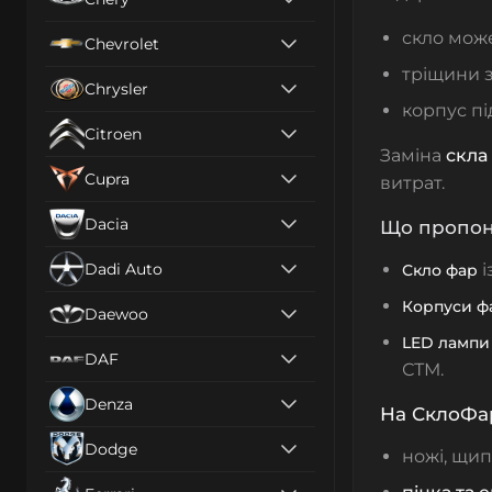
скло може
Chevrolet
тріщини 
Chrysler
корпус пі
Citroen
Заміна
скла
Cupra
витрат.
Dacia
Що пропону
Dadi Auto
і
Скло фар
Корпуси ф
Daewoo
LED лампи
DAF
СТМ.
Denza
На СклоФа
Dodge
ножі, щип