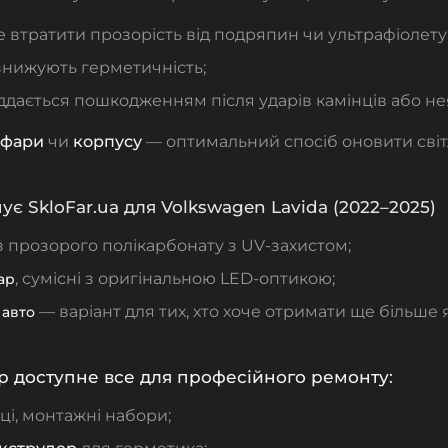
 втратити прозорість від подряпин чи ультрафіолету
знижують герметичність;
ддається пошкодженням після ударів камінців або не
 фари
чи
корпусу
— оптимальний спосіб оновити світ
є SkloFar.ua для Volkswagen Lavida (2022–2025)
з прозорого полікарбонату з UV-захистом;
, сумісні з оригінальною LED-оптикою;
ар
— варіант для тих, хто хоче отримати ще більше я
 авто
р
доступне все для професійного ремонту
:
ці, монтажні набори;