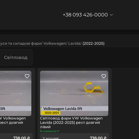
+38 093 426-0000
уси та складові фари
Volkswagen
Lavida
(2022-2025)
Світловод
W Volkswagen
Світловод фари VW Volkswagen
 рест довгий
Lavida (2022-2025) рест довгий
лівий
В наявності
738.00 ₴
738.00 ₴
У кошик: