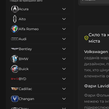
Пошук за брендами авто
Acura
Aito
Alfa Romeo
Скло та 
Audi
міста
Bentley
Volkswagen 
седанів мар
BMW
дизайном, п
Buick
тих, хто цін
елементів о
BYD
Фари Lavid
Cadillac
Фари
Фольк
Changan
межею та ін
підкреслюют
Chery