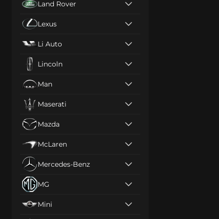
Land Rover
Lexus
Li Auto
Lincoln
Man
Maserati
Mazda
McLaren
Mercedes-Benz
MG
Mini