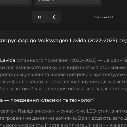
Сторінка 1 з 1
клорус фар до Volkswagen Lavida (2022–2025): с
Lavida
останнього покоління (2022–2025) — це один і
ки для азійського ринку. Він вирізняється стриманим
ростором у салоні та новою цифровою архітектурою. 
ує комфорт, економічність і впізнавану німецьку якіст
бразу автомобіля є передня оптика, яка задає стиль у
a — поєднання класики та технологі
сваген Лавіда
виконані у сучасному LED-стилі, з чітк
тегрованими денними вогнями. Вони додають авто д
ь його сучасність. Проте експлуатація неминуче впл