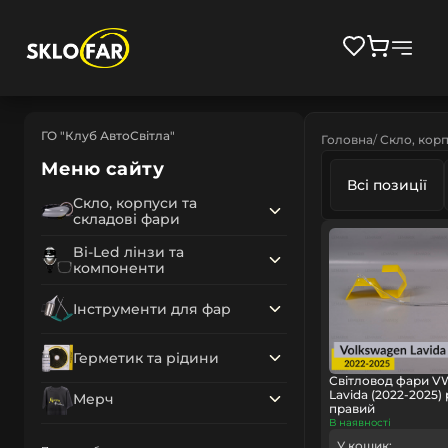
ГО "Клуб АвтоСвітла"
Головна
Скло, корп
Меню сайту
Всі позиції
Скло, корпуси та
складові фари
Bi-Led лінзи та
компоненти
Інструменти для фар
Герметик та рідини
Світловод фари V
Lavida (2022-2025)
Мерч
правий
В наявності
У кошик: