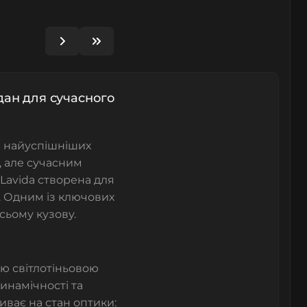
едан для сучасного
з найуспішніших
, але сучасним
Lavida створена для
ь. Одним із ключових
сьому кузову.
ою світлотіньовою
инамічності та
иває на стан оптики: