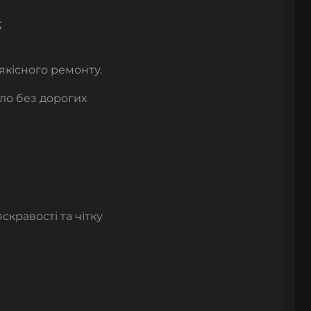
;
якісного ремонту.
ло без дорогих
скравості та чітку